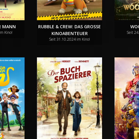
R MANN
RUBBLE & CREW: DAS GROSSE
WO
im Kino!
Seit 24
KINOABENTEUER
Seit 31.10.2024 im Kino!