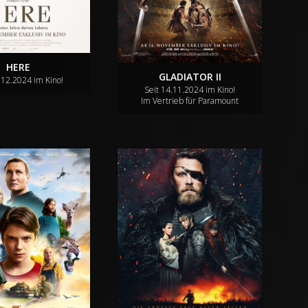
HERE
GLADIATOR II
.12.2024 im Kino!
Seit 14.11.2024 im Kino!
Im Vertrieb für Paramount