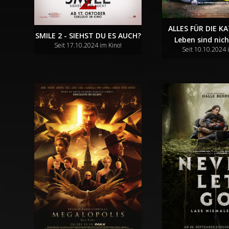
ALLES FÜR DIE K
SMILE 2 - SIEHST DU ES AUCH?
Leben sind nic
Seit 17.10.2024 im Kino!
Seit 10.10.2024 