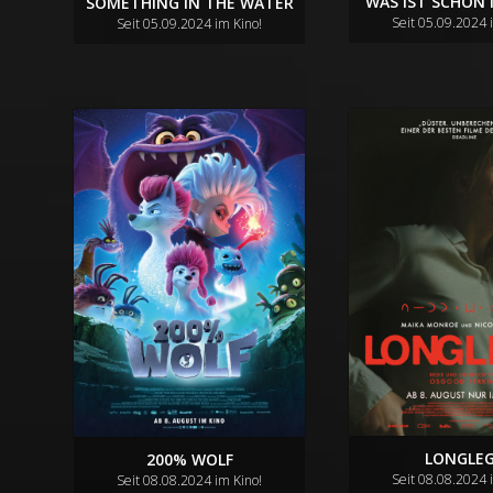
WAS IST SCHON
SOMETHING IN THE WATER
Seit 05.09.2024 
Seit 05.09.2024 im Kino!
LONGLE
200% WOLF
Seit 08.08.2024 
Seit 08.08.2024 im Kino!