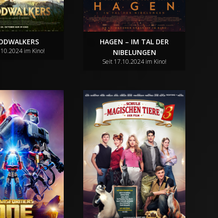
ODWALKERS
HAGEN – IM TAL DER
.10.2024 im Kino!
NIBELUNGEN
Seit 17.10.2024 im Kino!