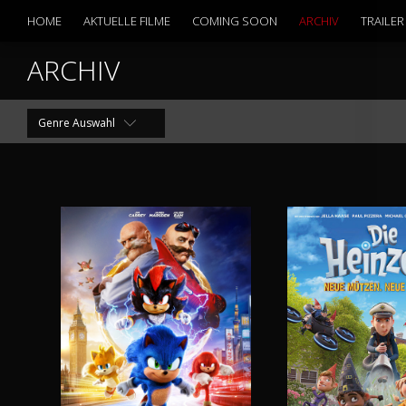
HOME
AKTUELLE FILME
COMING SOON
ARCHIV
TRAILER
ARCHIV
Genre Auswahl