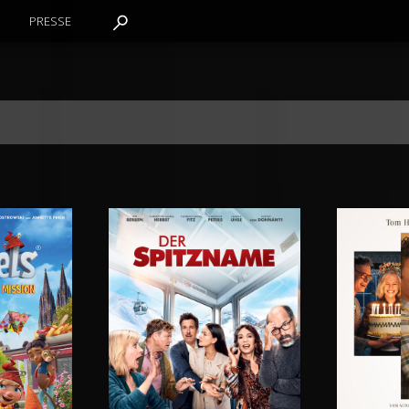
PRESSE