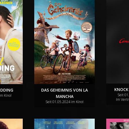
KNOCK
EDDING
DAS GEHEIMNIS VON LA
Seit 01
im Kino!
MANCHA
Im Vertr
Seit 01.05.2024 im Kino!