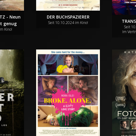
ATZ - Neun
DER BUCHSPAZIERER
TRANS
Seit 10.10.2024 im Kino!
ht genug
Seit 10
im Kino!
Im Vert