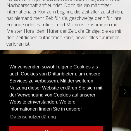
Nachbarschaft anfreundet. Doch als ein mächtiger
internationaler Konzern beginnt, die Zeit aller zu stehlen,
hat niemand mehr Zeit für sie, geschweige denn für ihre
Freunde oder Familien - und Momo ist zusammen mit
Meister Hora, dem Hüter der Zeit, die Einzige, die es mit
den Zeitdieben aufnehmen kann, bevor alles für immer
verloren ist.
Wir verwenden sowohl eigene Cookies als
auch Cookies von Drittanbietern, um unsere
Services zu verbessern. Mit der weiteren
Nutzung dieser Website erklären Sie sich mit
der Verwendung von Cookies auf unserer
Website einverstanden. Weitere
Informationen finden Sie in unserer
Datenschutzerklärung