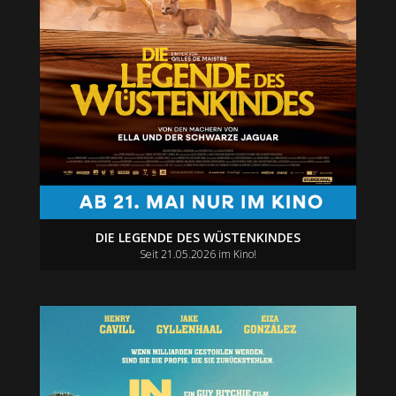
DIE LEGENDE DES WÜSTENKINDES
Seit 21.05.2026 im Kino!