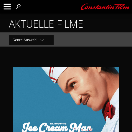
AKTUELLE FILME
Genre Auswahl