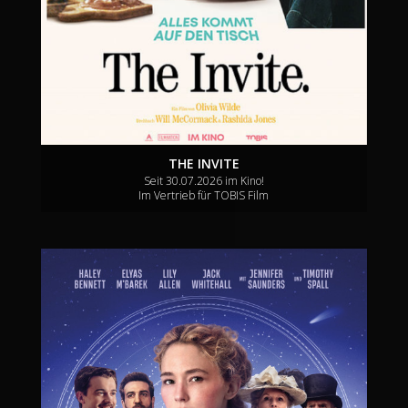
THE INVITE
Seit 30.07.2026 im Kino!
Im Vertrieb für TOBIS Film