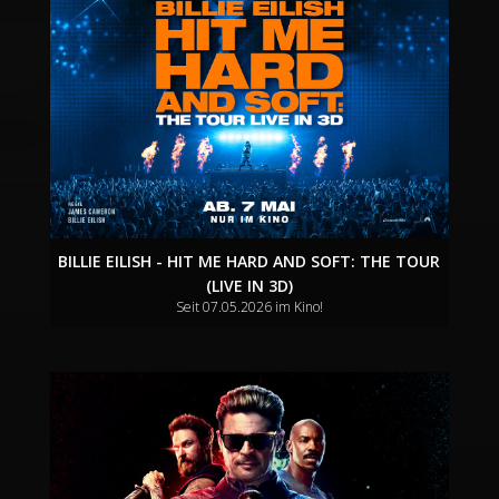
BILLIE EILISH - HIT ME HARD AND SOFT: THE TOUR
(LIVE IN 3D)
Seit 07.05.2026 im Kino!