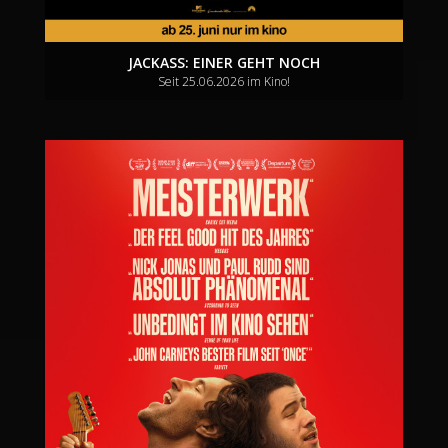
JACKASS: EINER GEHT NOCH
Seit 25.06.2026 im Kino!