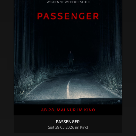
PASSENGER
Seit 28.05.2026 im Kino!