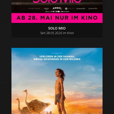
SOLO MIO
Seit 28.05.2026 im Kino!