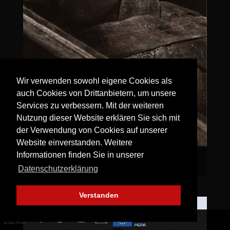
Wir verwenden sowohl eigene Cookies als
auch Cookies von Drittanbietern, um unsere
Services zu verbessern. Mit der weiteren
Nutzung dieser Website erklären Sie sich mit
der Verwendung von Cookies auf unserer
Website einverstanden. Weitere
Informationen finden Sie in unserer
LEE CRONIN'S THE MUMMY
Seit 16.04.2026 im Kino!
Datenschutzerklärung
Verstanden
FINDE
UNS AUF