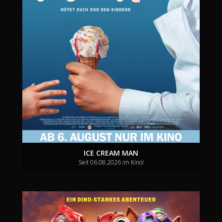
ICE CREAM MAN
Seit 06.08.2026 im Kino!