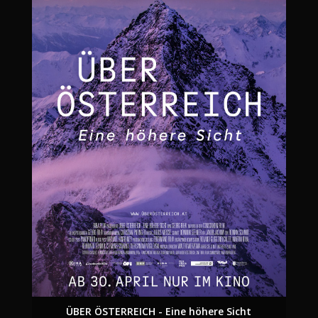
ÜBER ÖSTERREICH - Eine höhere Sicht