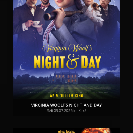
VIRGINIA WOOLF’S NIGHT AND DAY
Seit 09.07.2026 im Kino!