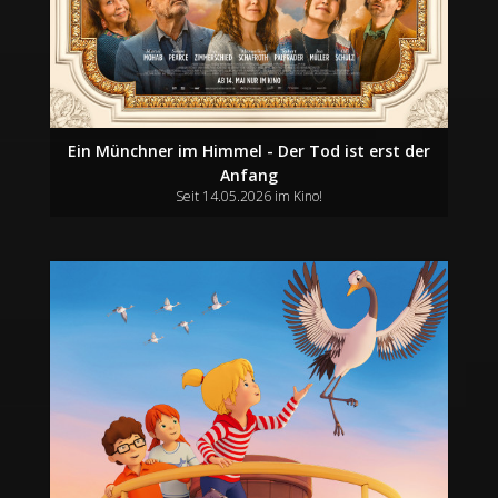
Ein Münchner im Himmel - Der Tod ist erst der
Anfang
Seit 14.05.2026 im Kino!