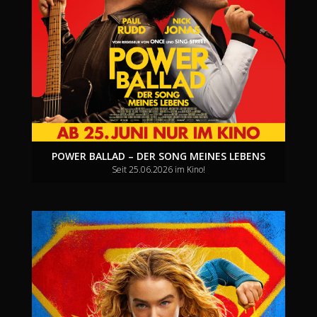
POWER BALLAD – DER SONG MEINES LEBENS
Seit 25.06.2026 im Kino!