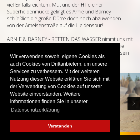
viel Einfallsreichtum, Mut und der Hilfe einer
Superheldenmücke gelingt es Arnie und Barney
schließlich die große Dürre doch noch abzuwenden –
von der Ameisenstraße auf die Heldenspur!
ARNIE & BARNEY - RETTEN DAS WASSER nimmt uns mit
auf eine wilde Reise voller Überraschungen durch die
fantastisch-bunte Welt der Natur – Umweltbewusstsein
Wir verwenden sowohl eigene Cookies als
inklusive, aber immer spielerisch und vor allem mit
auch Cookies von Drittanbietern, um unsere
großem Spaß.
Services zu verbessern. Mit der weiteren
Nutzung dieser Website erklären Sie sich mit
der Verwendung von Cookies auf unserer
Website einverstanden. Weitere
Informationen finden Sie in unserer
Datenschutzerklärung
Verstanden
FINDE