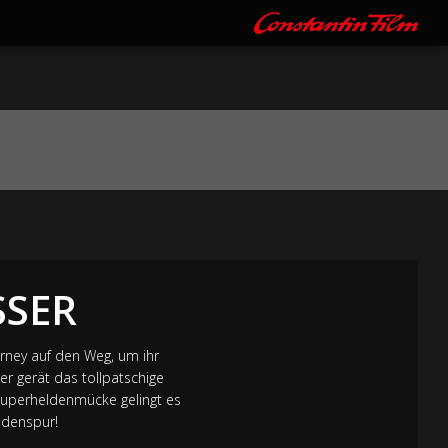
SSER
rney auf den Weg, um ihr
 gerät das tollpatschige
 Superheldenmücke gelingt es
ldenspur!