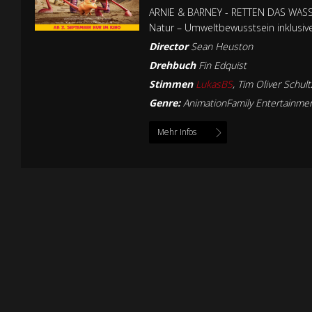
ARNIE & BARNEY - RETTEN DAS WASSER
Natur – Umweltbewusstsein inklusiv
Director
Sean Heuston
Drehbuch
Fin Edquist
Stimmen
LukasBS
,
Tim Oliver Schult
Genre:
AnimationFamily Entertainme
Mehr Infos