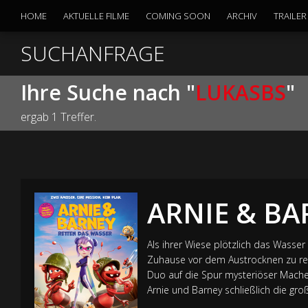
HOME
AKTUELLE FILME
COMING SOON
ARCHIV
TRAILER
SUCHANFRAGE
Ihre Suche nach "
LUKASBS
"
ergab 1 Treffer.
ARNIE & BA
Als ihrer Wiese plötzlich das Wasse
Zuhause vor dem Austrocknen zu ret
Duo auf die Spur mysteriöser Machen
Arnie und Barney schließlich die g