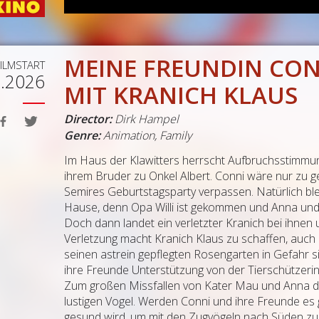
MEINE FREUNDIN CON
FILMSTART
5.2026
MIT KRANICH KLAUS
Director:
Dirk Hampel
Genre:
Animation, Family
Im Haus der Klawitters herrscht Aufbruchsstimmung.
ihrem Bruder zu Onkel Albert. Conni wäre nur zu g
Semires Geburtstagsparty verpassen. Natürlich ble
Hause, denn Opa Willi ist gekommen und Anna und 
Doch dann landet ein verletzter Kranich bei ihnen u
Verletzung macht Kranich Klaus zu schaffen, auch
seinen astrein gepflegten Rosengarten in Gefahr sie
ihre Freunde Unterstützung von der Tierschützeri
Zum großen Missfallen von Kater Mau und Anna dr
lustigen Vogel. Werden Conni und ihre Freunde es 
gesund wird, um mit den Zugvögeln nach Süden zu 