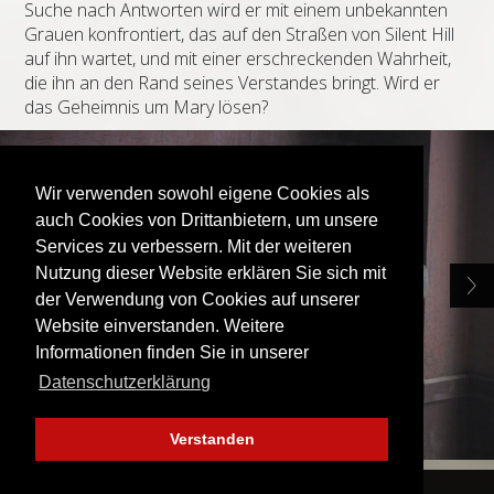
Suche nach Antworten wird er mit einem unbekannten
Grauen konfrontiert, das auf den Straßen von Silent Hill
auf ihn wartet, und mit einer erschreckenden Wahrheit,
die ihn an den Rand seines Verstandes bringt. Wird er
das Geheimnis um Mary lösen?
Wir verwenden sowohl eigene Cookies als
auch Cookies von Drittanbietern, um unsere
Services zu verbessern. Mit der weiteren
Nutzung dieser Website erklären Sie sich mit
der Verwendung von Cookies auf unserer
Website einverstanden. Weitere
Informationen finden Sie in unserer
Datenschutzerklärung
Verstanden
FINDE