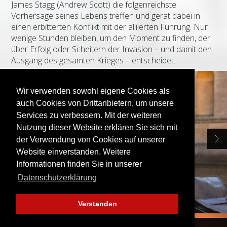
James Stagg (Andrew Scott) die folgenreichste
Vorhersage seines Lebens treffen und gerät dabei in
einen erbitterten Konflikt mit der alliierten Führung. Nur
wenige Stunden bleiben, um den Moment zu finden, der
über Erfolg oder Scheitern der Invasion – und damit den
Ausgang des gesamten Krieges – entscheidet.
Wir verwenden sowohl eigene Cookies als
auch Cookies von Drittanbietern, um unsere
Services zu verbessern. Mit der weiteren
Nutzung dieser Website erklären Sie sich mit
der Verwendung von Cookies auf unserer
Website einverstanden. Weitere
Informationen finden Sie in unserer
Datenschutzerklärung
Verstanden
FINDE