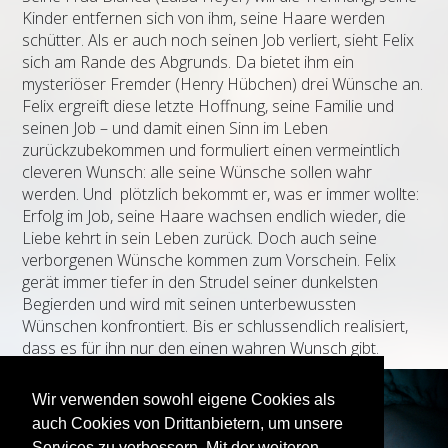
Kinder entfernen sich von ihm, seine Haare werden
schütter. Als er auch noch seinen Job verliert, sieht Felix
sich am Rande des Abgrunds. Da bietet ihm ein
mysteriöser Fremder (Henry Hübchen) drei Wünsche an.
Felix ergreift diese letzte Hoffnung, seine Familie und
seinen Job – und damit einen Sinn im Leben
zurückzubekommen und formuliert einen vermeintlich
cleveren Wunsch: alle seine Wünsche sollen wahr
werden. Und plötzlich bekommt er, was er immer wollte:
Erfolg im Job, seine Haare wachsen endlich wieder, die
Liebe kehrt in sein Leben zurück. Doch auch seine
verborgenen Wünsche kommen zum Vorschein. Felix
gerät immer tiefer in den Strudel seiner dunkelsten
Begierden und wird mit seinen unterbewussten
Wünschen konfrontiert. Bis er schlussendlich realisiert,
dass es für ihn nur den einen wahren Wunsch gibt.
Wir verwenden sowohl eigene Cookies als
auch Cookies von Drittanbietern, um unsere
Services zu verbessern. Mit der weiteren