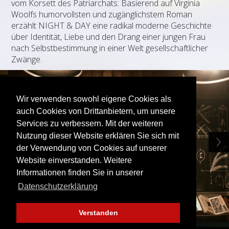
vom Korsett des Patriarchats: Basierend auf Virginia
Woolfs humorvollsten und zugänglichstem Roman
erzählt NIGHT & DAY eine radikal moderne Geschichte
über Identität, Liebe und den Drang einer jungen Frau
nach Selbstbestimmung in einer Welt gesellschaftlicher
Zwänge.
Wir verwenden sowohl eigene Cookies als
auch Cookies von Drittanbietern, um unsere
Services zu verbessern. Mit der weiteren
Nutzung dieser Website erklären Sie sich mit
der Verwendung von Cookies auf unserer
Website einverstanden. Weitere
Informationen finden Sie in unserer
Datenschutzerklärung
Verstanden