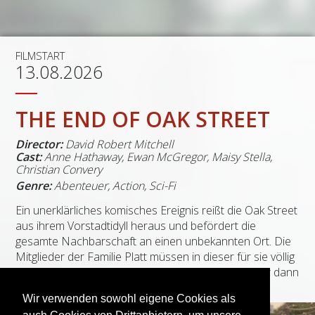
FILMSTART
13.08.2026
THE END OF OAK STREET
Director:
David Robert Mitchell
Cast:
Anne Hathaway, Ewan McGregor, Maisy Stella,
Christian Convery
Genre:
Abenteuer, Action, Sci-Fi
Ein unerklärliches komisches Ereignis reißt die Oak Street
aus ihrem Vorstadtidyll heraus und befördert die
gesamte Nachbarschaft an einen unbekannten Ort. Die
Mitglieder der Familie Platt müssen in dieser für sie völlig
fremden Umgebung schnell feststellen, dass sie nur dann
überleben können, wenn sie eng zusammenstehen.
Wir verwenden sowohl eigene Cookies als