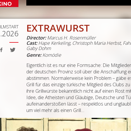
EXTRAWURST
FILMSTART
1.2026
Director:
Marcus H. Rosenmüller
Cast:
Hape Kerkeling, Christoph Maria Herbst, Fahr
Gaby Dohm
Genre:
Komödie
Eigentlich ist es nur eine Formsache: Die Mitglie
der deutschen Provinz soll über die Anschaffung ei
abstimmen. Normalerweise kein Problem – gäbe es
Grill für das einzige türkische Mitglied des Clubs 
ihre Grillwürste bekanntlich nicht auf einen Rost m
Idee, die Atheisten und Gläubige, Deutsche und T
aufeinanderstoßen lässt – respektlos und unglaublic
um viel mehr als einen Grill…