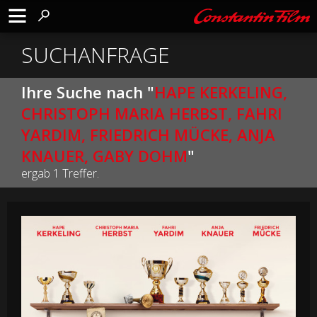
SUCHANFRAGE
Ihre Suche nach "
HAPE KERKELING,
CHRISTOPH MARIA HERBST, FAHRI
YARDIM, FRIEDRICH MÜCKE, ANJA
KNAUER, GABY DOHM
"
ergab 1 Treffer.