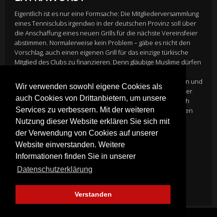
Eigentlich ist es nur eine Formsache: Die Mitgliederversammlung
eines Tennisclubs irgendwo in der deutschen Provinz soll über
die Anschaffung eines neuen Grills für die nächste Vereinsfeier
abstimmen. Normalerweise kein Problem – gäbe es nicht den
Vorschlag, auch einen eigenen Grill für das einzige türkische
Mitglied des Clubs zu finanzieren. Denn gläubige Muslime dürfen
ihre Grillwürste bekanntlich nicht auf einen Rost mit
Schweinefleisch legen. Eine gut gemeinte Idee, die Atheisten und
Wir verwenden sowohl eigene Cookies als
Gläubige, Deutsche und Türken, Gutmenschen und Hardliner
auch Cookies von Drittanbietern, um unsere
frontal aufeinanderstoßen lässt – respektlos und unglaublich
Services zu verbessern. Mit der weiteren
komisch. Allen wird schnell klar: Es geht um viel mehr als einen
Grill…
Nutzung dieser Website erklären Sie sich mit
Director
Marcus H. Rosenmüller
der Verwendung von Cookies auf unserer
Cast
Hape Kerkeling, Christoph Maria Herbst, Fahri Yardim,
Website einverstanden. Weitere
Friedrich Mücke, Anja Knauer, Gaby Dohm
Informationen finden Sie in unserer
Genre:
Komödie
Datenschutzerklärung
Mehr Infos
Verstanden
FINDE