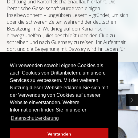
Dichtung und Kartoffelschalenauflauf“ erfährt. Die
literarische Gesellschaft wurde von einigen
Inselbewohnern – ungeübten Lesern – gründet, um sich
über die schweren Zeiten während der deutschen
Besatzung im 2. Weltkrieg auf den Kanalinseln
hinwegzuhelfen. Juliet beschließt über den Club zu
schreiben und nach Guernsey zu reisen. Ihr Aufenthalt
dort und die Begegnung mit Dawsey wird ihr Leben für
immer verändern…
Wir verwenden sowohl eigene Cookies als
auch Cookies von Drittanbietern, um unsere
Services zu verbessern. Mit der weiteren
Nutzung dieser Website erklären Sie sich mit
der Verwendung von Cookies auf unserer
Website einverstanden. Weitere
Informationen finden Sie in unserer
Datenschutzerklärung
Verstanden