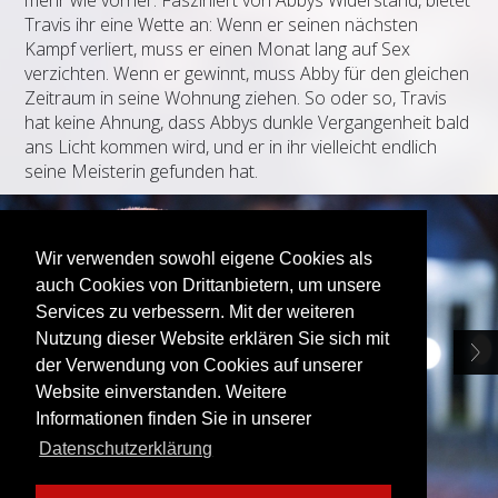
Travis ihr eine Wette an: Wenn er seinen nächsten
Kampf verliert, muss er einen Monat lang auf Sex
verzichten. Wenn er gewinnt, muss Abby für den gleichen
Zeitraum in seine Wohnung ziehen. So oder so, Travis
hat keine Ahnung, dass Abbys dunkle Vergangenheit bald
ans Licht kommen wird, und er in ihr vielleicht endlich
seine Meisterin gefunden hat.
Wir verwenden sowohl eigene Cookies als
auch Cookies von Drittanbietern, um unsere
Services zu verbessern. Mit der weiteren
Nutzung dieser Website erklären Sie sich mit
der Verwendung von Cookies auf unserer
Website einverstanden. Weitere
Informationen finden Sie in unserer
Datenschutzerklärung