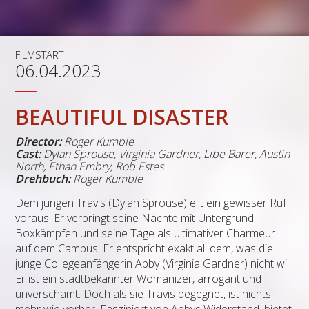
FILMSTART
06.04.2023
BEAUTIFUL DISASTER
Director:
Roger Kumble
Cast:
Dylan Sprouse, Virginia Gardner, Libe Barer, Austin
North, Ethan Embry, Rob Estes
Drehbuch:
Roger Kumble
Dem jungen Travis (Dylan Sprouse) eilt ein gewisser Ruf
voraus. Er verbringt seine Nächte mit Untergrund-
Boxkämpfen und seine Tage als ultimativer Charmeur
auf dem Campus. Er entspricht exakt all dem, was die
junge Collegeanfängerin Abby (Virginia Gardner) nicht will:
Er ist ein stadtbekannter Womanizer, arrogant und
unverschämt. Doch als sie Travis begegnet, ist nichts
mehr wie vorher. Fasziniert von Abbys Widerstand, bietet