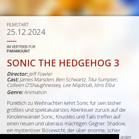
FILMSTART
25.12.2024
IM VERTRIEB FÜR
PARAMOUNT
SONIC THE HEDGEHOG 3
Director:
Jeff Fowler
Cast:
James Marsden
,
Ben Schwartz
,
Tika Sumpter
,
Colleen O'Shaughnessey
,
Lee Majdoub
,
Idris Elba
Genre:
Animation
Pünktlich zu Weihnachten kehrt Sonic für sein bisher
größtes und spektakulärstes Abenteuer zurück auf die
Kinoleinwände! Sonic, Knuckles und Tails treffen auf
einen neuen und überaus mächtigen Gegner: Shadow,
ein mysteriöser Bösewicht, der über enorme, schier
unvorstellbare Kräfte verfügt. Da ihre Fähigkeiten in jeder