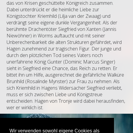
das von Krisen geschüttelte Königreich zusammen.
Dabei unterdrückt er die heimliche Liebe zur
Königstochter Kriemhild (Lilja van der Zwaag) und
verdrängt seine eigene dunkle Vergangenheit. Als der
berühmte Drachentöter Siegfried von Xanten (Jannis
Niewöhner) in Worms auftaucht und mit seiner
Unberechenbarkeit die alten Strukturen gefährdet, wird
Hagen zunehmend zur tragischen Figur. Der junge und
durch den plötzlichen Tod seines Vaters noch
unerfahrene König Gunter (Dominic Marcus Singer)
sieht in Siegfried eine Chance, das Reich zu retten. Er
bittet ihn um Hilfe, ausgerechnet die gefährliche Walküre
Brunhild (Rosalinde Mynster) zur Frau zu nehmen. Als
sich Kriemhild in Hagens Widersacher Siegfried verliebt,
muss er sich zwischen Liebe und Königstreue
entscheiden. Hagen von Tronje wird dabei herausfinden,
wer er wirklich ist.
Wir verwenden sowohl eigene Cookies als