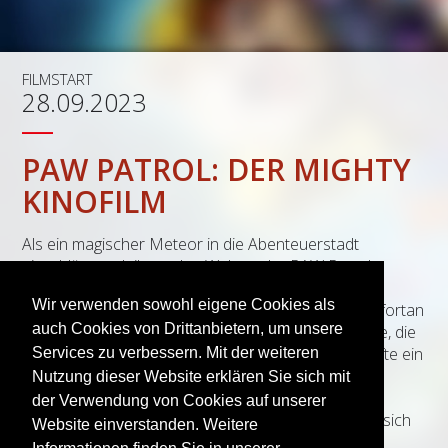
FILMSTART
28.09.2023
PAW PATROL: DER MIGHTY
KINOFILM
Als ein magischer Meteor in die Abenteuerstadt
einschlägt, verleiht er den Welpen der PAW Patrol
Superkräfte und verwandelt sie augenblicklich in die
Wir verwenden sowohl eigene Cookies als
mutigen Mighty Pups. Wen überrascht es, dass sie fortan
auch Cookies von Drittanbietern, um unsere
auf großer Heldenmission unterwegs sind? Für Skye, die
Kleinste im Superwelpen-Team, sind die neuen Kräfte ein
Services zu verbessern. Mit der weiteren
wahr gewordener Traum. Doch als Bürgermeister
Nutzung dieser Website erklären Sie sich mit
Besserwisser, der Erzrivale der liebenswerten
der Verwendung von Cookies auf unserer
Hundecrew, aus dem Gefängnis ausbricht, wendet sich
Website einverstanden. Weitere
das Blatt: Er verbündet sich mit der verrückten