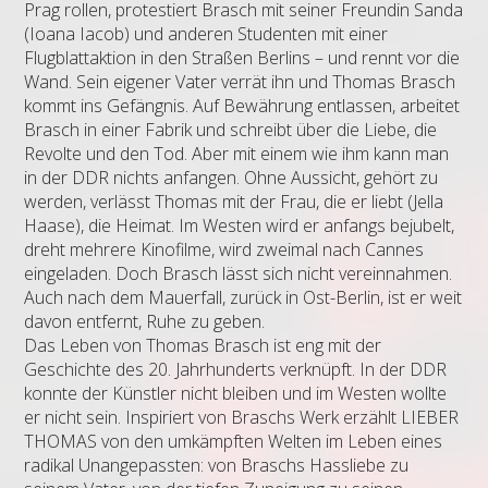
Prag rollen, protestiert Brasch mit seiner Freundin Sanda
(Ioana Iacob) und anderen Studenten mit einer
Flugblattaktion in den Straßen Berlins – und rennt vor die
Wand. Sein eigener Vater verrät ihn und Thomas Brasch
kommt ins Gefängnis. Auf Bewährung entlassen, arbeitet
Brasch in einer Fabrik und schreibt über die Liebe, die
Revolte und den Tod. Aber mit einem wie ihm kann man
in der DDR nichts anfangen. Ohne Aussicht, gehört zu
werden, verlässt Thomas mit der Frau, die er liebt (Jella
Haase), die Heimat. Im Westen wird er anfangs bejubelt,
dreht mehrere Kinofilme, wird zweimal nach Cannes
eingeladen. Doch Brasch lässt sich nicht vereinnahmen.
Auch nach dem Mauerfall, zurück in Ost-Berlin, ist er weit
davon entfernt, Ruhe zu geben.
Das Leben von Thomas Brasch ist eng mit der
Geschichte des 20. Jahrhunderts verknüpft. In der DDR
konnte der Künstler nicht bleiben und im Westen wollte
er nicht sein. Inspiriert von Braschs Werk erzählt LIEBER
THOMAS von den umkämpften Welten im Leben eines
radikal Unangepassten: von Braschs Hassliebe zu