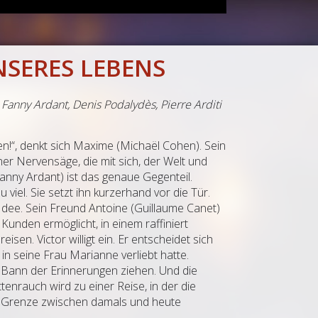
NSERES LEBENS
,
Fanny Ardant
,
Denis Podalydès
,
Pierre Arditi
en!“, denkt sich Maxime (Michaël Cohen). Sein
ner Nervensäge, die mit sich, der Welt und
anny Ardant) ist das genaue Gegenteil.
 viel. Sie setzt ihn kurzerhand vor die Tür.
e Idee. Sein Freund Antoine (Guillaume Canet)
 Kunden ermöglicht, in einem raffiniert
eisen. Victor willigt ein. Er entscheidet sich
in seine Frau Marianne verliebt hatte.
n Bann der Erinnerungen ziehen. Und die
enrauch wird zu einer Reise, in der die
ie Grenze zwischen damals und heute