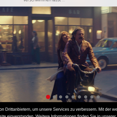
 Drittanbietern, um unsere Services zu verbessern. Mit der we
te einverstanden. Weitere Informationen finden Sie in unserer