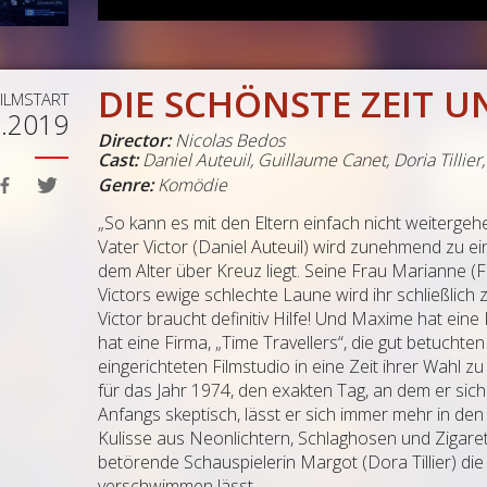
DIE SCHÖNSTE ZEIT U
FILMSTART
1.2019
Director:
Nicolas Bedos
Cast:
Daniel Auteuil
,
Guillaume Canet
,
Doria Tillier
Genre:
Komödie
„So kann es mit den Eltern einfach nicht weitergeh
Vater Victor (Daniel Auteuil) wird zunehmend zu ei
dem Alter über Kreuz liegt. Seine Frau Marianne (F
Victors ewige schlechte Laune wird ihr schließlich zu
Victor braucht definitiv Hilfe! Und Maxime hat ein
hat eine Firma, „Time Travellers“, die gut betuchten
eingerichteten Filmstudio in eine Zeit ihrer Wahl zu r
für das Jahr 1974, den exakten Tag, an dem er sich 
Anfangs skeptisch, lässt er sich immer mehr in de
Kulisse aus Neonlichtern, Schlaghosen und Zigarett
betörende Schauspielerin Margot (Dora Tillier) d
verschwimmen lässt …