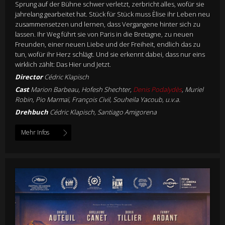
Sprung auf der Bühne schwer verletzt, zerbricht alles, wofür sie
jahrelang gearbeitet hat. Stück für Stück muss Èlise ihr Leben neu
zusammensetzen und lernen, dass Vergangene hinter sich zu
lassen. Ihr Weg führt sie von Paris in die Bretagne, zu neuen
Freunden, einer neuen Liebe und der Freiheit, endlich das zu
tun, wofür ihr Herz schlägt. Und sie erkennt dabei, dass nur eins
wirklich zählt: Das Hier und Jetzt.
Director
Cédric Klapisch
Cast
Marion Barbeau, Hofesh Shechter,
Denis Podalydès
, Muriel
Robin, Pio Marmaï, François Civil, Souheila Yacoub, u.v.a.
Drehbuch
Cédric Klapisch, Santiago Amigorena
Mehr Infos