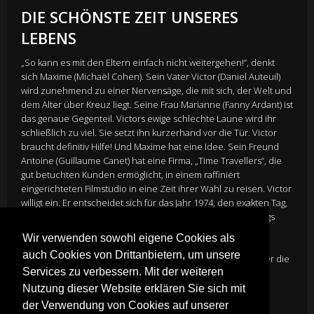
DIE SCHÖNSTE ZEIT UNSERES
LEBENS
„So kann es mit den Eltern einfach nicht weitergehen!“, denkt
sich Maxime (Michaël Cohen). Sein Vater Victor (Daniel Auteuil)
wird zunehmend zu einer Nervensäge, die mit sich, der Welt und
dem Alter über Kreuz liegt. Seine Frau Marianne (Fanny Ardant) ist
das genaue Gegenteil. Victors ewige schlechte Laune wird ihr
schließlich zu viel. Sie setzt ihn kurzerhand vor die Tür. Victor
braucht definitiv Hilfe! Und Maxime hat eine Idee. Sein Freund
Antoine (Guillaume Canet) hat eine Firma, „Time Travellers“, die
gut betuchten Kunden ermöglicht, in einem raffiniert
eingerichteten Filmstudio in eine Zeit ihrer Wahl zu reisen. Victor
willigt ein. Er entscheidet sich für das Jahr 1974, den exakten Tag,
an dem er sich in seine Frau Marianne verliebt hatte. Anfangs
skeptisch, lässt er sich immer mehr in den Bann der
Wir verwenden sowohl eigene Cookies als
Erinnerungen ziehen. Und die Kulisse aus Neonlichtern,
auch Cookies von Drittanbietern, um unsere
Schlaghosen und Zigarettenrauch wird zu einer Reise, in der die
Services zu verbessern. Mit der weiteren
betörende Schauspielerin Margot (Dora Tillier) die Grenze
zwischen damals und heute verschwimmen lässt …
Nutzung dieser Website erklären Sie sich mit
Director
Nicolas Bedos
der Verwendung von Cookies auf unserer