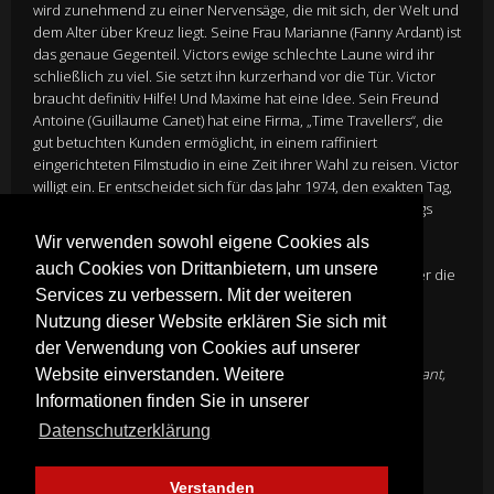
wird zunehmend zu einer Nervensäge, die mit sich, der Welt und
dem Alter über Kreuz liegt. Seine Frau Marianne (Fanny Ardant) ist
das genaue Gegenteil. Victors ewige schlechte Laune wird ihr
schließlich zu viel. Sie setzt ihn kurzerhand vor die Tür. Victor
braucht definitiv Hilfe! Und Maxime hat eine Idee. Sein Freund
Antoine (Guillaume Canet) hat eine Firma, „Time Travellers“, die
gut betuchten Kunden ermöglicht, in einem raffiniert
eingerichteten Filmstudio in eine Zeit ihrer Wahl zu reisen. Victor
willigt ein. Er entscheidet sich für das Jahr 1974, den exakten Tag,
an dem er sich in seine Frau Marianne verliebt hatte. Anfangs
skeptisch, lässt er sich immer mehr in den Bann der
Wir verwenden sowohl eigene Cookies als
Erinnerungen ziehen. Und die Kulisse aus Neonlichtern,
auch Cookies von Drittanbietern, um unsere
Schlaghosen und Zigarettenrauch wird zu einer Reise, in der die
Services zu verbessern. Mit der weiteren
betörende Schauspielerin Margot (Dora Tillier) die Grenze
zwischen damals und heute verschwimmen lässt …
Nutzung dieser Website erklären Sie sich mit
Director
Nicolas Bedos
der Verwendung von Cookies auf unserer
Cast
Daniel Auteuil
,
Guillaume Canet
,
Doria Tillier
,
Fanny Ardant
,
Website einverstanden. Weitere
Denis Podalydès
,
Pierre Arditi
Informationen finden Sie in unserer
Genre:
Komödie
Datenschutzerklärung
Mehr Infos
Verstanden