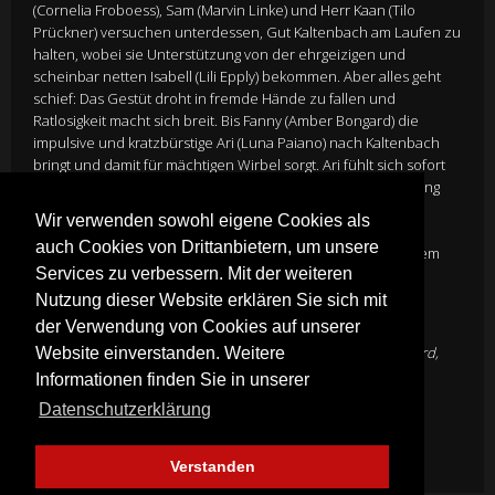
(Cornelia Froboess), Sam (Marvin Linke) und Herr Kaan (Tilo
Prückner) versuchen unterdessen, Gut Kaltenbach am Laufen zu
halten, wobei sie Unterstützung von der ehrgeizigen und
scheinbar netten Isabell (Lili Epply) bekommen. Aber alles geht
schief: Das Gestüt droht in fremde Hände zu fallen und
Ratlosigkeit macht sich breit. Bis Fanny (Amber Bongard) die
impulsive und kratzbürstige Ari (Luna Paiano) nach Kaltenbach
bringt und damit für mächtigen Wirbel sorgt. Ari fühlt sich sofort
von Ostwind angezogen und scheint eine besondere Wirkung
auf den berühmten Hengst zu haben. Ist es möglich, dass
Wir verwenden sowohl eigene Cookies als
Ostwind und Mika eine weitere Seelenverwandte auf Gut
auch Cookies von Drittanbietern, um unsere
Kaltenbach finden? Und wird Ari es schaffen, Ostwind vor dem
Services zu verbessern. Mit der weiteren
skrupellosen Pferdetrainer Thordur Thorvaldson (Sabin
Tambrea) zu schützen?
Nutzung dieser Website erklären Sie sich mit
Director
Theresa von Eltz
der Verwendung von Cookies auf unserer
Cast
Luna Paiano
,
Hanna Binke
,
Marvin Linke
,
Amber Bongard
,
Website einverstanden. Weitere
Tilo Prückner
,
Cornelia Froboess
,
Lili Epply
,
Sabin Tambrea
Informationen finden Sie in unserer
Genre:
AbenteuerFamily
Datenschutzerklärung
Mehr Infos
Verstanden