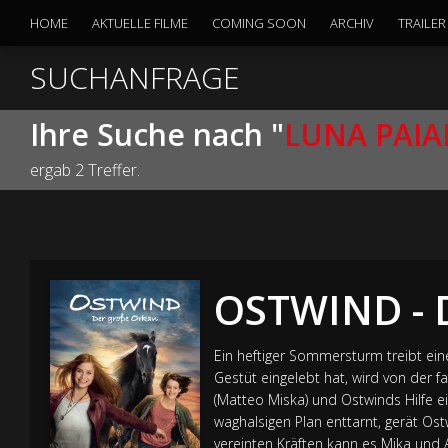
HOME
AKTUELLE FILME
COMING SOON
ARCHIV
TRAILER
SUCHANFRAGE
Ihre Suche nach "
LUNA PAI
ergab 2 Treffer.
OSTWIND - 
Ein heftiger Sommersturm treibt eine
Gestüt eingelebt hat, wird von der 
(Matteo Miska) und Ostwinds Hilfe e
waghalsigen Plan enttarnt, gerät Os
vereinten Kräften kann es Mika und A