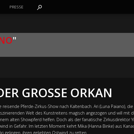
PRESSE
ANO
"
DER GROSSE ORKAN
 reisende Pferde-Zirkus-Show nach Kaltenbach. Ari (Luna Paiano), die 
faszinierenden Welt des Kunstreitens magisch angezogen und will mit 
inem alten Showpferd helfen. Doch als der fanatische Zirkusdirektor Y
twind in Gefahr. Im letzten Moment kehrt Mika (Hanna Binke) aus Kana
ri gelingen, ihren geliebten Ostwind zu retten …