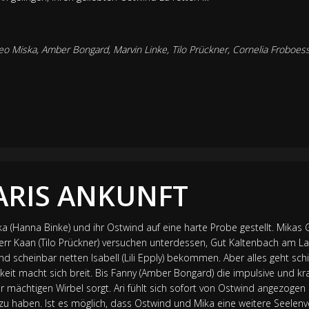
eo Miska, Amber Bongard, Marvin Linke, Tilo Prückner, Cornelia Froboes
ARIS ANKUNFT
a (Hanna Binke) und ihr Ostwind auf eine harte Probe gestellt. Mikas 
err Kaan (Tilo Prückner) versuchen unterdessen, Gut Kaltenbach am La
d scheinbar netten Isabell (Lili Epply) bekommen. Aber alles geht schi
eit macht sich breit. Bis Fanny (Amber Bongard) die impulsive und krat
r mächtigen Wirbel sorgt. Ari fühlt sich sofort von Ostwind angezoge
u haben. Ist es möglich, dass Ostwind und Mika eine weitere Seelen