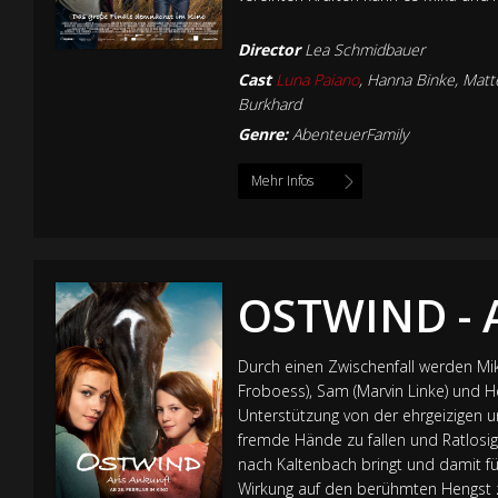
Director
Lea Schmidbauer
Cast
Luna Paiano
, Hanna Binke, Matt
Burkhard
Genre:
AbenteuerFamily
Mehr Infos
OSTWIND - 
Durch einen Zwischenfall werden Mik
Froboess), Sam (Marvin Linke) und H
Unterstützung von der ehrgeizigen un
fremde Hände zu fallen und Ratlosigk
nach Kaltenbach bringt und damit fü
Wirkung auf den berühmten Hengst z