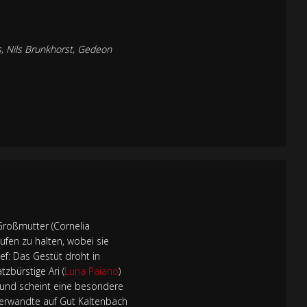
s, Nils Brunkhorst, Gedeon
Großmutter (Cornelia
ufen zu halten, wobei sie
ef: Das Gestüt droht in
zbürstige Ari (
Luna Paiano
)
n und scheint eine besondere
verwandte auf Gut Kaltenbach