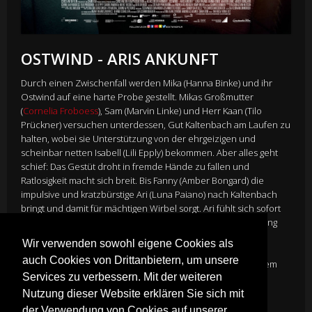
OSTWIND - ARIS ANKUNFT
Durch einen Zwischenfall werden Mika (Hanna Binke) und ihr
Ostwind auf eine harte Probe gestellt. Mikas Großmutter
(
Cornelia Froboess
), Sam (Marvin Linke) und Herr Kaan (Tilo
Prückner) versuchen unterdessen, Gut Kaltenbach am Laufen zu
halten, wobei sie Unterstützung von der ehrgeizigen und
scheinbar netten Isabell (Lili Epply) bekommen. Aber alles geht
schief: Das Gestüt droht in fremde Hände zu fallen und
Ratlosigkeit macht sich breit. Bis Fanny (Amber Bongard) die
impulsive und kratzbürstige Ari (Luna Paiano) nach Kaltenbach
bringt und damit für mächtigen Wirbel sorgt. Ari fühlt sich sofort
von Ostwind angezogen und scheint eine besondere Wirkung
auf den berühmten Hengst zu haben. Ist es möglich, dass
Wir verwenden sowohl eigene Cookies als
Ostwind und Mika eine weitere Seelenverwandte auf Gut
auch Cookies von Drittanbietern, um unsere
Kaltenbach finden? Und wird Ari es schaffen, Ostwind vor dem
Services zu verbessern. Mit der weiteren
skrupellosen Pferdetrainer Thordur Thorvaldson (Sabin
Tambrea) zu schützen?
Nutzung dieser Website erklären Sie sich mit
Director
Theresa von Eltz
der Verwendung von Cookies auf unserer