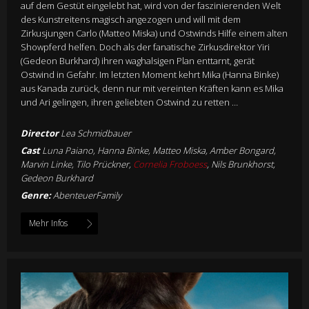
auf dem Gestüt eingelebt hat, wird von der faszinierenden Welt
des Kunstreitens magisch angezogen und will mit dem
Zirkusjungen Carlo (Matteo Miska) und Ostwinds Hilfe einem alten
Showpferd helfen. Doch als der fanatische Zirkusdirektor Yiri
(Gedeon Burkhard) ihren waghalsigen Plan enttarnt, gerät
Ostwind in Gefahr. Im letzten Moment kehrt Mika (Hanna Binke)
aus Kanada zurück, denn nur mit vereinten Kräften kann es Mika
und Ari gelingen, ihren geliebten Ostwind zu retten …
Director
Lea Schmidbauer
Cast
Luna Paiano, Hanna Binke, Matteo Miska, Amber Bongard,
Marvin Linke, Tilo Prückner,
Cornelia Froboess
, Nils Brunkhorst,
Gedeon Burkhard
Genre:
AbenteuerFamily
Mehr Infos