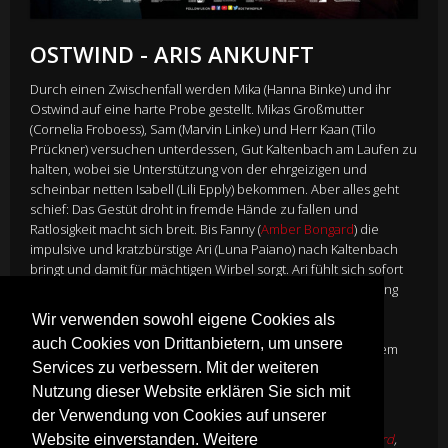
OSTWIND - ARIS ANKUNFT
Durch einen Zwischenfall werden Mika (Hanna Binke) und ihr
Ostwind auf eine harte Probe gestellt. Mikas Großmutter
(Cornelia Froboess), Sam (Marvin Linke) und Herr Kaan (Tilo
Prückner) versuchen unterdessen, Gut Kaltenbach am Laufen zu
halten, wobei sie Unterstützung von der ehrgeizigen und
scheinbar netten Isabell (Lili Epply) bekommen. Aber alles geht
schief: Das Gestüt droht in fremde Hände zu fallen und
Ratlosigkeit macht sich breit. Bis Fanny (
Amber Bongard
) die
impulsive und kratzbürstige Ari (Luna Paiano) nach Kaltenbach
bringt und damit für mächtigen Wirbel sorgt. Ari fühlt sich sofort
von Ostwind angezogen und scheint eine besondere Wirkung
auf den berühmten Hengst zu haben. Ist es möglich, dass
Wir verwenden sowohl eigene Cookies als
Ostwind und Mika eine weitere Seelenverwandte auf Gut
auch Cookies von Drittanbietern, um unsere
Kaltenbach finden? Und wird Ari es schaffen, Ostwind vor dem
Services zu verbessern. Mit der weiteren
skrupellosen Pferdetrainer Thordur Thorvaldson (Sabin
Tambrea) zu schützen?
Nutzung dieser Website erklären Sie sich mit
Director
Theresa von Eltz
der Verwendung von Cookies auf unserer
Cast
Luna Paiano
,
Hanna Binke
,
Marvin Linke
,
Amber Bongard
,
Website einverstanden. Weitere