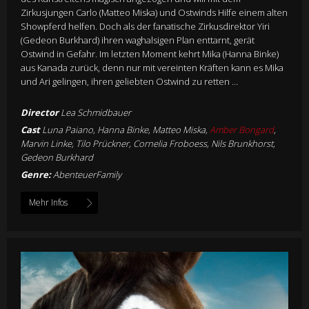
Zirkusjungen Carlo (Matteo Miska) und Ostwinds Hilfe einem alten
Showpferd helfen. Doch als der fanatische Zirkusdirektor Yiri
(Gedeon Burkhard) ihren waghalsigen Plan enttarnt, gerät
Ostwind in Gefahr. Im letzten Moment kehrt Mika (Hanna Binke)
aus Kanada zurück, denn nur mit vereinten Kräften kann es Mika
und Ari gelingen, ihren geliebten Ostwind zu retten …
Director
Lea Schmidbauer
Cast
Luna Paiano, Hanna Binke, Matteo Miska,
Amber Bongard
,
Marvin Linke, Tilo Prückner, Cornelia Froboess, Nils Brunkhorst,
Gedeon Burkhard
Genre:
AbenteuerFamily
Mehr Infos