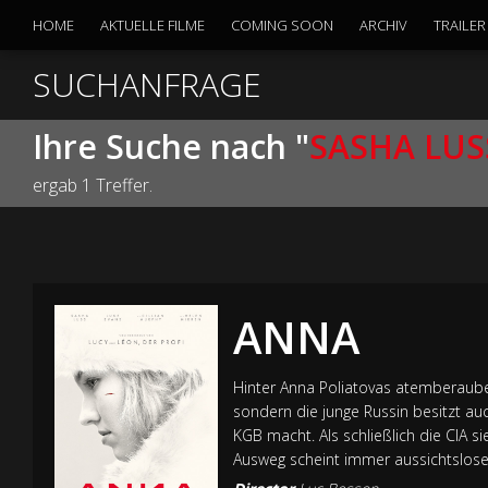
HOME
AKTUELLE FILME
COMING SOON
ARCHIV
TRAILER
SUCHANFRAGE
Ihre Suche nach "
SASHA LUS
ergab 1 Treffer.
ANNA
Hinter Anna Poliatovas atemberaubend
sondern die junge Russin besitzt auch
KGB macht. Als schließlich die CIA s
Ausweg scheint immer aussichtslos