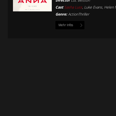
Director
Luc Besson
Cast
Sasha Luss
,
Luke Evans
,
Helen 
Genre:
ActionThriller
Mehr Infos