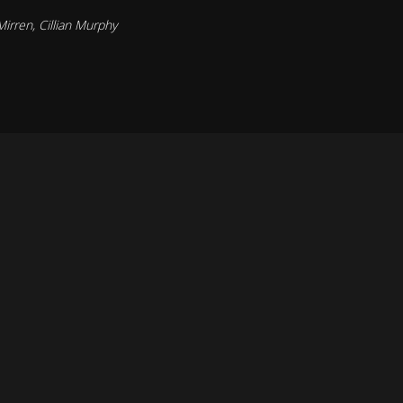
Mirren
,
Cillian Murphy