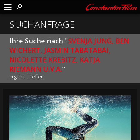
SUCHANFRAGE
Ihre Suche nach "
SVENJA JUNG, BEN
WICHERT, JASMIN TABATABAI,
NICOLETTE KREBITZ, KATJA
RIEMANN U.V.A.
"
ergab 1 Treffer.