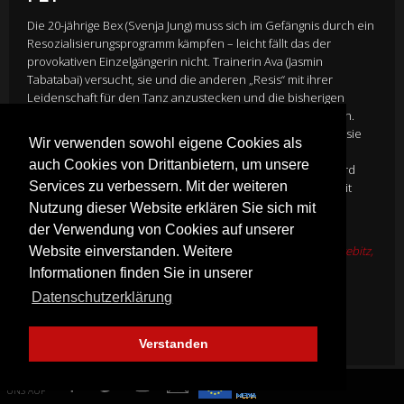
Die 20-jährige Bex (Svenja Jung) muss sich im Gefängnis durch ein
Resozialisierungsprogramm kämpfen – leicht fällt das der
provokativen Einzelgängerin nicht. Trainerin Ava (Jasmin
Tabatabai) versucht, sie und die anderen „Resis“ mit ihrer
Leidenschaft für den Tanz anzustecken und die bisherigen
Einzelkämpfer als Gruppe für ein Dance-Battle fit zu machen.
Während sich Bex langsam ihren Mitmenschen öffnet, fühlt sie
Wir verwenden sowohl eigene Cookies als
sich vor allem zu Jay (Ben Wichert) hingezogen. Die „Resis“
auch Cookies von Drittanbietern, um unsere
gewinnen mehr und mehr an Zusammenhalt, doch dann wird
Services zu verbessern. Mit der weiteren
Bex auf einen Schlag von ihrer traumatischen Vergangenheit
eingeholt.
Nutzung dieser Website erklären Sie sich mit
Director
Katja von Garnier
der Verwendung von Cookies auf unserer
Cast
Svenja Jung, Ben Wichert, Jasmin Tabatabai, Nicolette Krebitz,
Website einverstanden. Weitere
Katja Riemann u.v.a.
Informationen finden Sie in unserer
Genre:
Drama
Datenschutzerklärung
Mehr Infos
Verstanden
FINDE
UNS AUF