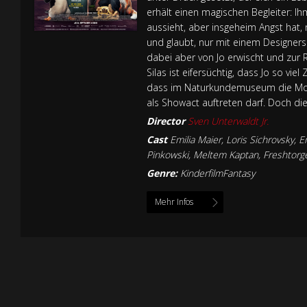
erhält einen magischen Begleiter: Ih
aussieht, aber insgeheim Angst hat,
und glaubt, nur mit einem Designers
dabei aber von Jo erwischt und zur R
Silas ist eifersüchtig, dass Jo so vie
dass im Naturkundemuseum die Moden
als Showact auftreten darf. Doch d
Director
Sven Unterwaldt Jr.
Cast
Emilia Maier, Loris Sichrovsky, 
Pinkowski, Meltem Kaptan, Freshtorge,
Genre:
KinderfilmFantasy
Mehr Infos