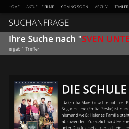
HOME
AKTUELLE FILME
COMING SOON
ARCHIV
TRAILER
SUCHANFRAGE
Ihre Suche nach "
SVEN UNTE
ergab 1 Treffer.
DIE SCHULE
Ida (Emilia Maier) möchte mit ihrer 
Sogar Helene (Emilia Pieske) ist da
niemand weiß: Helenes Familie steh
abzuwenden. Zusätzlich wird Helene 
unter Druck gesetzt, der sich ein Leb