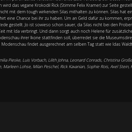
m wird das vegane Krokodil Rick (Stimme Felix Kramer) zur Seite gestel
 nicht mit dem tough wirkenden Silas mithalten zu können. Silas hat e
hirt eine Chance bei ihr zu haben. Um an Geld dafür zu kommen, erpre
ede gestellt. Jo ist sowieso schon sauer, da Silas nicht bei den Prob
l Zeit mit Ida verbringt. Und dann sorgt auch noch Helene für zusätzliche 
schau ihrer Ikone stattfinden soll, überredet sie die Museumsdirek
ie Modenschau findet ausgerechnet am selben Tag statt wie Idas Wald
Emilia Pieske, Luis Vorbach, Lilith Johna, Leonard Conrads, Christina Groß
 Marleen Lohse, Milan Peschel, Rick Kavanian, Sophie Rois, Axel Stein, 