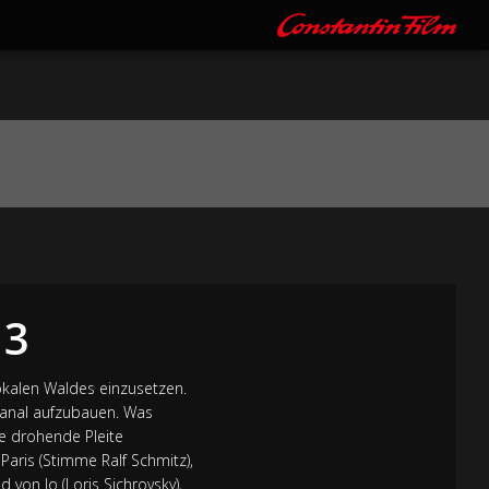
 3
lokalen Waldes einzusetzen.
-Kanal aufzubauen. Was
e drohende Pleite
aris (Stimme Ralf Schmitz),
 von Jo (Loris Sichrovsky),