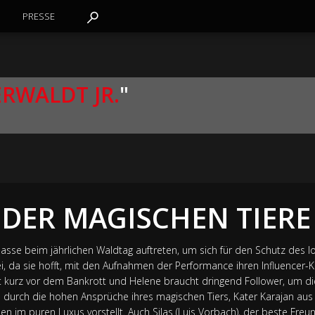
PRESSE
RWALDT JR.
"
 DER MAGISCHEN TIERE
Klasse beim jährlichen Waldtag auftreten, um sich für den Schutz des 
bei, da sie hofft, mit den Aufnahmen der Performance ihren Influencer
t kurz vor dem Bankrott und Helene braucht dringend Follower, um di
durch die hohen Ansprüche ihres magischen Tiers, Kater Karajan aus P
en im puren Luxus vorstellt. Auch Silas (Luis Vorbach), der beste Freund