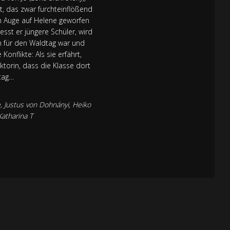
lt, das zwar furchteinflößend
in Auge auf Helene geworfen
sst er jüngere Schüler, wird
en für den Waldtag war und
Konflikte: Als sie erfährt,
torin, dass die Klasse dort
tag…
e, Justus von Dohnányi, Heiko
Katharina T