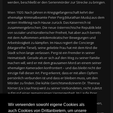
werden, beschließt er den Serienmörder zur Strecke zu bringen.
Wien 1920. Nach Jahren in Kriegsgefangenschaft kehrt der
ehemalige Kriminalbeamte Peter Perg (Murathan Muslu) aus dem
ersten Weltkrieg nach Hause zurück. Das Kaiserreich ist
zusammengebrochen. Die neue österreichische Republik lebt
von sozialer und künstlerischer Freiheit, hat aber auch bereits
mit dem Aufkommen antidemokratischer Bewegungen und
Arbeitslosigkeit zu kämpfen. Im Haus regiert die Concierge
(Margarethe Tiesel), seine geliebte Frau hat mit dem Kind die
Stadt schon lange verlassen. Perg ist ein Fremder in seiner
Heimatstadt. Gerade als er sich auf den Weg zu seiner Familie
machen will, wird er mit dem grausamen Mord an einem seiner
ehemaligen Kameraden konfrontiert – und das bleibt nicht der
einzige Fall dieser Art. Perg erkennt, dass er mit allen Opfern
persönlich verbunden ist und dass er bleiben muss, um den
Mörder zu finden. Die kühle Gerichtsmedizinerin Dr. Theresa
Körner (Liv Lisa Fries) wird zu seiner Verbündeten, nicht zuletzt
aufgrund einer gemeinsamen Vergangenheit. Im Laufe ihrer
Ermittlungen stellen sie fest, dass sie es nicht nur mit einem
brutalen und systematisch vorgehenden Mörder zu tun haben,
Wir verwenden sowohl eigene Cookies als
sondern auch mit Intrigen innerhalb der Polizei. Peter Perg
auch Cookies von Drittanbietern, um unsere