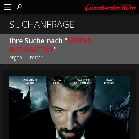
SUCHANFRAGE
Ihre Suche nach "
STEFAN
RUZOWITZKY
"
ergab 1 Treffer.