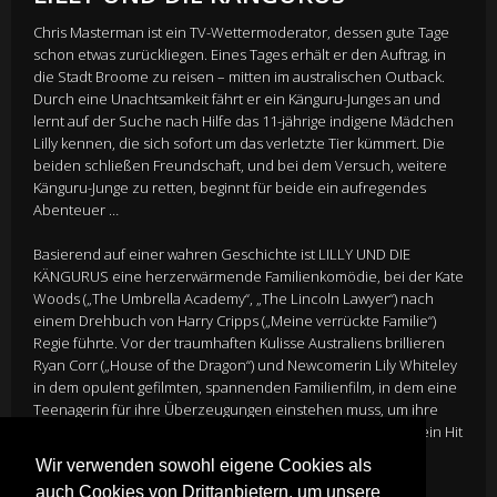
Chris Masterman ist ein TV-Wettermoderator, dessen gute Tage
schon etwas zurückliegen. Eines Tages erhält er den Auftrag, in
die Stadt Broome zu reisen – mitten im australischen Outback.
Durch eine Unachtsamkeit fährt er ein Känguru-Junges an und
lernt auf der Suche nach Hilfe das 11-jährige indigene Mädchen
Lilly kennen, die sich sofort um das verletzte Tier kümmert. Die
beiden schließen Freundschaft, und bei dem Versuch, weitere
Känguru-Junge zu retten, beginnt für beide ein aufregendes
Abenteuer …
Basierend auf einer wahren Geschichte ist LILLY UND DIE
KÄNGURUS eine herzerwärmende Familienkomödie, bei der Kate
Woods („The Umbrella Academy“, „The Lincoln Lawyer“) nach
einem Drehbuch von Harry Cripps („Meine verrückte Familie“)
Regie führte. Vor der traumhaften Kulisse Australiens brillieren
Ryan Corr („House of the Dragon“) und Newcomerin Lily Whiteley
in dem opulent gefilmten, spannenden Familienfilm, in dem eine
Teenagerin für ihre Überzeugungen einstehen muss, um ihre
Heimat zu schützen. Die originale BBC-Dokumentation war ein Hit
in Großbritannien und Australien.
Wir verwenden sowohl eigene Cookies als
auch Cookies von Drittanbietern, um unsere