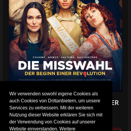
Wir verwenden sowohl eigene Cookies als
DIE MISSWAHL - DER BEGINN EINER
auch Cookies von Drittanbietern, um unsere
Services zu verbessern. Mit der weiteren
REVOLUTION
Nutzung dieser Website erklären Sie sich mit
Director
Philippa Lowthorpe
der Verwendung von Cookies auf unserer
Cast
Keira Knightley
,
Gugu Mbatha-Raw
,
Jessie Buckley
,
Rhys Ifans
,
Website einverstanden. Weitere