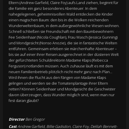
Eltern (Andrew Garfield, Claire Foy) aufs Land ziehen, beginnt für
die Familie ein ganz besonderes Abenteuer. In dem
nahegelegenen, geheimnisvollen Wald entdecken die Kinder
einen magischen Baum: den bis in die Wolken reichenden
Wunderweltenbaum, in dem außergewöhnliche Wesen wohnen.
Schnell schließen sie Freundschaft mit den Baumbewohnern
Fee Seidenhaar (Nicola Coughlan), Frau Wasch (Jessica Gunning)
und Mondgesicht (Nonso Anozie), die sie in fantastische Welten
entführen. Gemeinsam erleben sie märchenhafte Abenteuer –
bis sie auf einer ihrer Reisen ausgerechnet in der düsteren Welt
der gefürchteten Schuldirektorin Madame Klaps (Rebecca
Ferguson) notlanden müssen. Auch zuhause läuft es mit dem
neuen Familienbetrieb plötzlich nicht mehr ganz nach Plan...
Wird ihnen die Flucht aus den Fängen von Madame Klaps
gelingen und werden sie die Tomatenplantage ihrer Eltern
retten? Können Seidenhaar und Mondgesicht die Geschwister
davon überzeugen, dass Wunder möglich sind, wenn man nur
fest daran glaubt?
Director
Ben Gregor
Cast
Andrew Garfield, Billie Gadsdon, Claire Foy, Delilah Bennett-