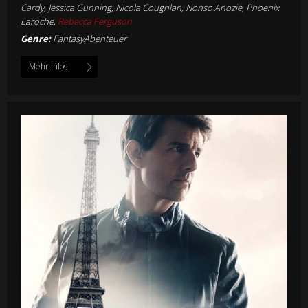
Cardy, Jessica Gunning, Nicola Coughlan, Nonso Anozie, Phoenix
Laroche,
Rebecca Ferguson
Genre:
FantasyAbenteuer
Mehr Infos