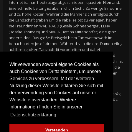
Internet ist man heutzutage abgeschrieben, quasi ein Niemand.
Eine schnelle Leitung ist aber nicht in Sicht: Zu wenige Einwohner
und zu hohe Kosten. Während die Männer sich erfolglos durch
die Landschaft graben um die Kabel selbst zu verlegen, haben
die Freundinnen WALTRAUD (Gisela Schneeberger), LENA
(Rosalie Thomass) und MARIA (Bettina Mittendorfer) eine ganz
andere Idee: Das große Preisgeld beim Tanzwettbewerb im
benachbarten Josefskirchen! Während sich die drei Damen eifrig
auf ihren großen Tanzauftritt vorbereiten und dabei
Unterstützung von niemand Geringerem als dem Jurymitglied
JORGE GONZALEZ persönlich bekommen, haben sie zugleich mit
Wir verwenden sowohl eigene Cookies als
harter Konkurrenz zu kämpfen: MONI (Franziska Schlattner), die
auch Cookies von Drittanbietern, um unsere
Frau des Bürgermeisters, will das Preisgeld ebenfalls mit ihrem
Services zu verbessern. Mit der weiteren
hochanständigen Trachtenverein abräumen…
Nutzung dieser Website erklären Sie sich mit
Director
Rainer Kaufmann
der Verwendung von Cookies auf unserer
Cast
Gisela Schneeberger
,
Rosalie Thomass
,
Bettina Mittendorfer
,
Matthias Ransberger
,
Franziska Schlattner
,
Felix von Manteuffel
,
Website einverstanden. Weitere
Tristan Seith
Informationen finden Sie in unserer
Genre:
Komödie
Datenschutzerklärung
Mehr Infos
Verstanden