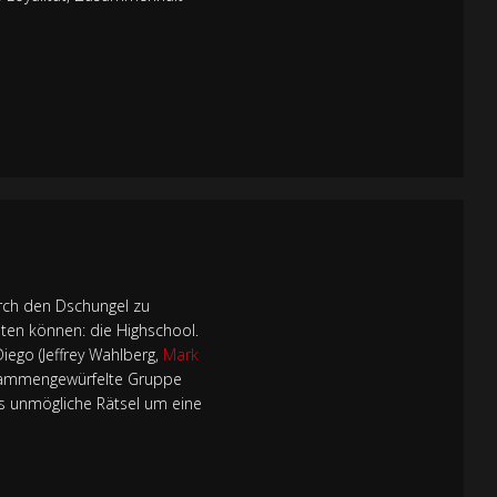
urch den Dschungel zu
eiten können: die Highschool.
Diego (Jeffrey Wahlberg,
Mark
usammengewürfelte Gruppe
as unmögliche Rätsel um eine