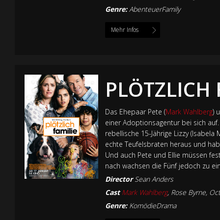
Genre:
AbenteuerFamily
Mehr Infos
PLÖTZLICH 
Das Ehepaar Pete (
Mark Wahlberg
) 
einer Adoptionsagentur bei sich auf.
rebellische 15-Jährige Lizzy (Isabela 
echte Teufelsbraten heraus und habe
Und auch Pete und Ellie müssen festst
nach wachsen die Fünf jedoch zu ei
Director
Sean Anders
Cast
Mark Wahlberg
,
Rose Byrne
,
Oct
Genre:
KomödieDrama