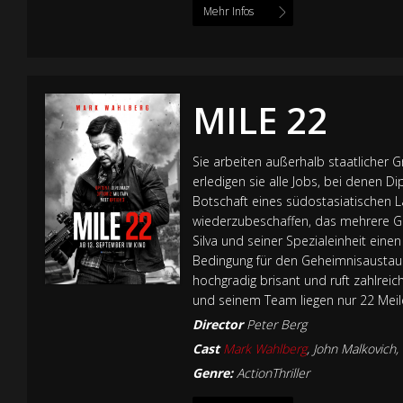
Mehr Infos
MILE 22
Sie arbeiten außerhalb staatlicher Gr
erledigen sie alle Jobs, bei denen Di
Botschaft eines südostasiatischen 
wiederzubeschaffen, das mehrere Gro
Silva und seiner Spezialeinheit eine
Bedingung für den Geheimnisaustausc
hochgradig brisant und ruft zahlre
und seinem Team liegen nur 22 Mei
Director
Peter Berg
Cast
Mark Wahlberg
,
John Malkovich
,
Genre:
ActionThriller