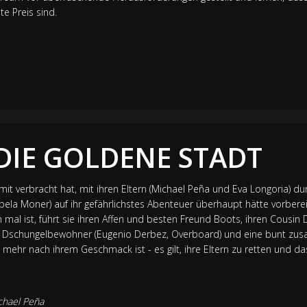
e Preis sind.
DIE GOLDENE STADT
mit verbracht hat, mit ihren Eltern (Michael Peña und Eva Longoria) d
Isabela Moner) auf ihr gefährlichstes Abenteuer überhaupt hätte vorber
n mal ist, führt sie ihren Affen und besten Freund Boots, ihren Cousin 
en Dschungelbewohner (Eugenio Derbez, Overboard) und eine bunt z
 mehr nach ihrem Geschmack ist - es gilt, ihre Eltern zu retten und d
chael Peña