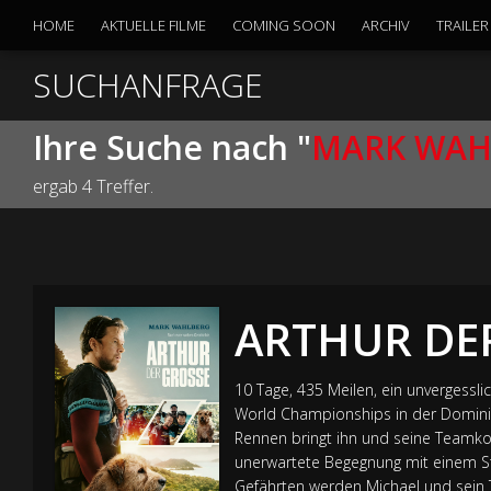
HOME
AKTUELLE FILME
COMING SOON
ARCHIV
TRAILER
SUCHANFRAGE
Ihre Suche nach "
MARK WAH
ergab 4 Treffer.
ARTHUR DE
10 Tage, 435 Meilen, ein unvergesslic
World Championships in der Dominik
Rennen bringt ihn und seine Teamkoll
unerwartete Begegnung mit einem St
Gefährten werden Michael und sein 