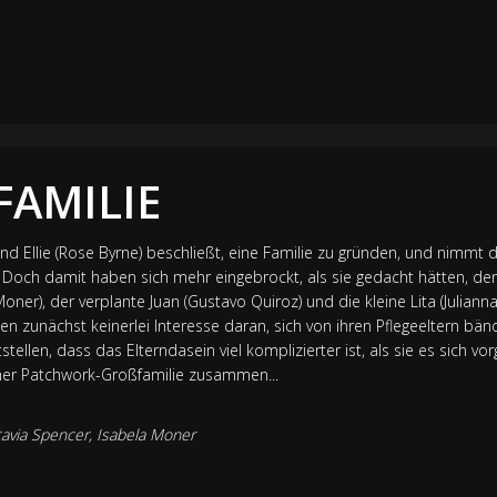
FAMILIE
und Ellie (Rose Byrne) beschließt, eine Familie zu gründen, und nimmt 
 Doch damit haben sich mehr eingebrockt, als sie gedacht hätten, denn
Moner), der verplante Juan (Gustavo Quiroz) und die kleine Lita (Julianna
n zunächst keinerlei Interesse daran, sich von ihren Pflegeeltern bän
ellen, dass das Elterndasein viel komplizierter ist, als sie es sich vo
ner Patchwork-Großfamilie zusammen...
avia Spencer
,
Isabela Moner