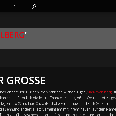
PRESSE
LBERG
"
R GROSSE
hes Abenteuer: Für den Profi-Athleten Michael Light (
Mark Wahlberg
) 
anischen Republik die letzte Chance, einen großen Wettkampf zu ge
egen Leo (Simu Liu), Olivia (Nathalie Emmanuel) und Chik (Ali Suliman
raßenhund ändert alles: Gemeinsam mit ihrem neuen, auf den Namen 
Team vor überraschende Herausforderungen gestellt und lernen, das