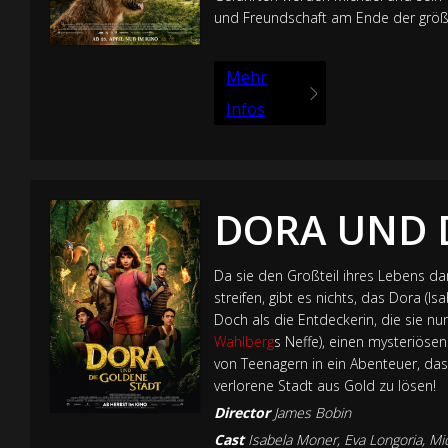
und Freundschaft am Ende der größt
Mehr
Infos
DORA UND 
Da sie den Großteil ihres Lebens da
streifen, gibt es nichts, das Dora (
Doch als die Entdeckerin, die sie nu
Wahlberg
s Neffe), einen mysteriös
von Teenagern in ein Abenteuer, das
verlorene Stadt aus Gold zu lösen!
Director
James Bobin
Cast
Isabela Moner
,
Eva Longoria
,
Mi