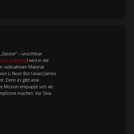
 „Geister“ – unsichtbar
Mark Wahlberg
) wird in die
 radioaktiven Material
ion Li Noor (Iko Uwais) James
it. Denn es gibt eine
e Mission entpuppt sich als
ampfzone machen. Vor Silva