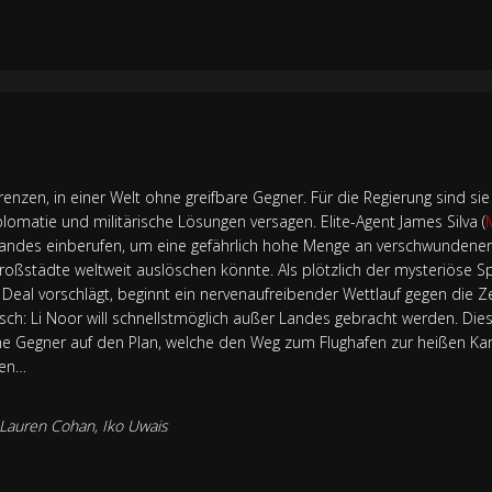
enzen, in einer Welt ohne greifbare Gegner. Für die Regierung sind sie
plomatie und militärische Lösungen versagen. Elite-Agent James Silva (
Landes einberufen, um eine gefährlich hohe Menge an verschwundenem
ßstädte weltweit auslöschen könnte. Als plötzlich der mysteriöse Sp
n Deal vorschlägt, beginnt ein nervenaufreibender Wettlauf gegen die Ze
h: Li Noor will schnellstmöglich außer Landes gebracht werden. Dies
iche Gegner auf den Plan, welche den Weg zum Flughafen zur heißen K
len…
Lauren Cohan
,
Iko Uwais