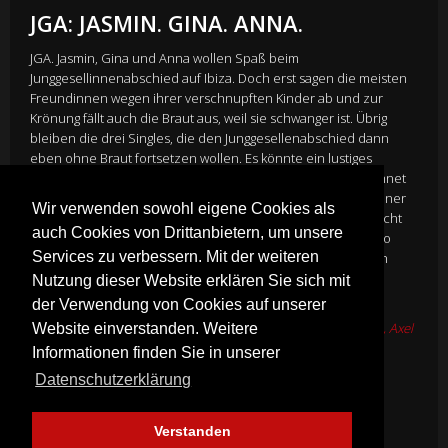
JGA: JASMIN. GINA. ANNA.
JGA. Jasmin, Gina und Anna wollen Spaß beim
Junggesellinnenabschied auf Ibiza. Doch erst sagen die meisten
Freundinnen wegen ihrer verschnupften Kinder ab und zur
Krönung fällt auch die Braut aus, weil sie schwanger ist. Übrig
bleiben die drei Singles, die den Junggesellenabschied dann
eben ohne Braut fortsetzen wollen. Es könnte ein lustiges
Wochenende werden, würden sie auf Ibiza nicht ausgerechnet
in die Arme von Jasmins nie vergessenem Ex-Freund und seiner
Wir verwenden sowohl eigene Cookies als
Entourage laufen, die ebenfalls einen JGA feiern. Um sich nicht
auch Cookies von Drittanbietern, um unsere
die Blöße zu geben, gibt Jasmin sich als künftige Braut aus. So
Services zu verbessern. Mit der weiteren
nehmen die Wirrungen ihren Lauf und Jasmins Reise zu sich
selbst beginnt.
Nutzung dieser Website erklären Sie sich mit
Director
Alireza Golafshan
der Verwendung von Cookies auf unserer
Cast
Luise Heyer, Taneshia Abt, Teresa Rizos, Dimitrij Schaad, Axel
Website einverstanden. Weitere
Stein, Trystan Pütter, Arnel Taci, Julia Hartmann
Informationen finden Sie in unserer
Genre:
Komödie
Datenschutzerklärung
Mehr Infos
Verstanden