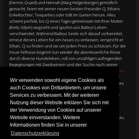
(Dennis Quaid) und Hannah (Marg Helgenberger) gemütlich
gemacht, feiert mit seiner neuen besten Freundin CJ, Ethans
Enkeltochter, Teeparties oder tollt im Garten herum. Alles
scheint perfekt, bis CJ eines Tages gemeinsam mit ihrer Mutter
(Betty Gilpin) wegzieht und spurlos aus Baileys Leben
verschwindet. Während Baileys Seele sich darauf vorbereitet,
erneut dieses Leben für ein neues zu verlassen, verspricht er
Ethan, CJ zu finden und sie um jeden Preis zu schützen. Für die
treue Fellnase beginnt nun wieder die abenteuerliche Reise
durch diverse Hundeleben, voll von unzähligen aufregenden
Begegnungen mit Zweibeinern und der Suche nach seiner
geliebten Spielfreundin. Jahre später treffen Bailey, CJ (
Kathryn
Prescott
) und deren bester Freund Trent (Henry Lau) wieder
Wir verwenden sowohl eigene Cookies als
aufeinander, erleben gemeinsam die Herausforderungen des
auch Cookies von Drittanbietern, um unsere
Erwachsenwerdens sowie die Bedeutung von wahrer
Services zu verbessern. Mit der weiteren
Freundschaft. Und natürlich bedarf es dann und wann einer
ordentlichen Portion Streicheleinheiten…
Nutzung dieser Website erklären Sie sich mit
Director
Gail Mancuso
der Verwendung von Cookies auf unserer
Cast
Dennis Quaid
,
Marg Helgenberger
,
Betty Gilpin
,
Henry Lau
,
Website einverstanden. Weitere
Kathryn Prescott
Informationen finden Sie in unserer
Genre:
Family
Datenschutzerklärung