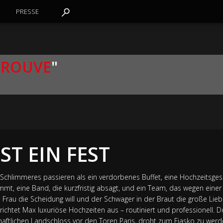
PRESSE
 ROUVE
"
ST EIN FEST
hlimmeres passieren als ein verdorbenes Buffet, eine Hochzeitsgesell
mmt, eine Band, die kurzfristig absagt, und ein Team, das wegen einer
 Frau die Scheidung will und der Schwager in der Braut die große Lieb
richtet Max luxuriöse Hochzeiten aus – routiniert und professionell. Do
haftlichen Landschloss vor den Toren Paris, droht zum Fiasko zu wer