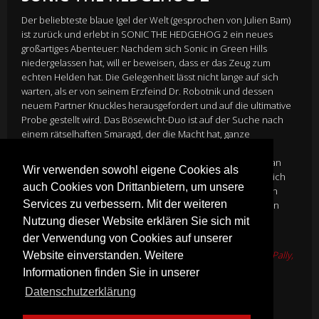
Der beliebteste blaue Igel der Welt (gesprochen von Julien Bam)
ist zurück und erlebt in SONIC THE HEDGEHOG 2 ein neues
großartiges Abenteuer: Nachdem sich Sonic in Green Hills
niedergelassen hat, will er beweisen, dass er das Zeug zum
echten Helden hat. Die Gelegenheit lässt nicht lange auf sich
warten, als er von seinem Erzfeind Dr. Robotnik und dessen
neuem Partner Knuckles herausgefordert und auf die ultimative
Probe gestellt wird. Das Bösewicht-Duo ist auf der Suche nach
einem rätselhaften Smaragd, der die Macht hat, ganze
Zivilisationen zu zerstören. Wie gut, dass auch der
energetischste Igel der Welt Verstärkung bekommt und fortan
Wir verwenden sowohl eigene Cookies als
Kumpel Tails an seiner Seite hat. Gemeinsam begeben sie sich
auch Cookies von Drittanbietern, um unsere
auf eine actiongeladene Reise rund um den Globus, um den
Services zu verbessern. Mit der weiteren
geheimnisvollen Edelstein zu finden, bevor er in die falschen
Hände gerät.
Nutzung dieser Website erklären Sie sich mit
Director
Jeff Fowler
der Verwendung von Cookies auf unserer
Cast
James Marsden, Tika Sumpter, Natasha Rothwell, Adam Pally,
Website einverstanden. Weitere
Shemar Moore und Jim Carrey
Informationen finden Sie in unserer
Genre:
Animation
Datenschutzerklärung
Mehr Infos