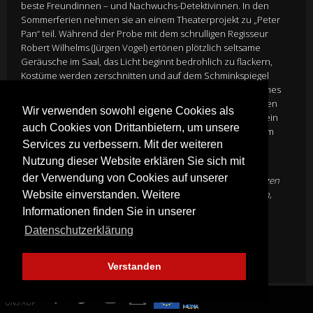
beste Freundinnen – und Nachwuchs-Detektivinnen. In den
Sommerferien nehmen sie an einem Theaterprojekt zu „Peter
Pan“ teil. Während der Probe mit dem schrulligen Regisseur
Robert Wilhelms (Jürgen Vogel) ertönen plötzlich seltsame
Geräusche im Saal, das Licht beginnt bedrohlich zu flackern,
Kostüme werden zerschnitten und auf dem Schminkspiegel
erscheint eine Drohbotschaft. Spukt hier wirklich ein einsames
Phantom und sinnt auf Rache? Doch auch einige der anderen
Wir verwenden sowohl eigene Cookies als
Workshop-Teilnehmer verhalten sich merkwürdig. Wer hat ein
auch Cookies von Drittanbietern, um unsere
Motiv, dem Theater zu schaden? Ein neuer Fall für Franzi, Kim
Services zu verbessern. Mit der weiteren
und Marie! Werden DIE DREI !!! das Rätsel lösen?
Nutzung dieser Website erklären Sie sich mit
Director
Viviane Andereggen
der Verwendung von Cookies auf unserer
Cast
Lilli Lacher
,
Alexandra Petzschmann
,
Paula Renzler
,
Jürgen
Vogel
,
Thomas Heinze
,
Hinnerk Schönemann
,
Sylvester Groth
,
Website einverstanden. Weitere
Bibiana Beglau
Informationen finden Sie in unserer
Genre:
AbenteuerFamily
Datenschutzerklärung
Mehr Infos
Verstanden
FINDE
UNS AUF