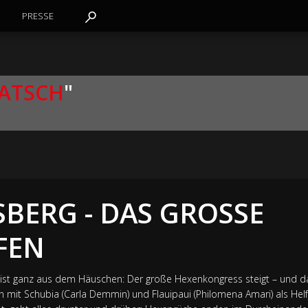
PRESSE
KATSCH
"
SBERG - DAS GROSSE
FEN
) ist ganz aus dem Häuschen: Der große Hexenkongress steigt – und d
 mit Schubia (Carla Demmin) und Flauipaui (Philomena Amari) als Helfe