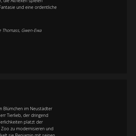
 die Althexen spielen
Fantasie und eine ordentliche
alie Thomass, Gwen-Ewa
in Blümchen im Neustädter
rr Tierlieb, der dringend
erlichkeiten platzt der
en Zoo zu modernisieren und
kelt sie Benjamin mit seinen