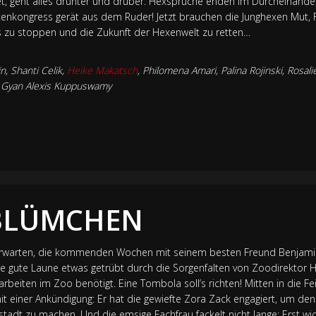
, geht alles drunter und drüber: Hexsprüche enden im Durcheinander,
xenkongress gerät aus dem Ruder! Jetzt brauchen die Junghexen Mut, 
 zu stoppen und die Zukunft der Hexenwelt zu retten…
, Shanti Celik,
Heike Makatsch
, Philomena Amari, Palina Rojinski, Ros
r Gyan Alexis Kuppuswamy
BLÜMCHEN
 erwarten, die kommenden Wochen mit seinem besten Freund Benjam
ine gute Laune etwas getrübt durch die Sorgenfalten von Zoodirektor He
beiten im Zoo benötigt. Eine Tombola soll’s richten! Mitten in die Fei
t einer Ankündigung: Er hat die gewiefte Zora Zack engagiert, um d
adt zu machen. Und die emsige Fachfrau fackelt nicht lange: Erst wic