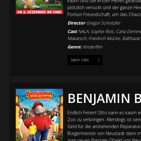
kaum sind die ersten Hexen gelandet
plötzlich verrückt und der ganze He
Portion Freundschaft, um das Chaos
Director
Gregor Schnitzler
Cast
NALA, Sophie Rois, Carla Demmin
Makatsch, Friedrich Mücke, Balthaza
Genre:
Kinderfilm
Mehr Infos
BENJAMIN 
Endlich Ferien! Otto kann es kaum
Zoo zu verbringen. Allerdings ist se
Geld für die anstehenden Reparaturar
Bürgermeister von Neustadt dann mi
zum neuen Prestige-Objekt von Neust