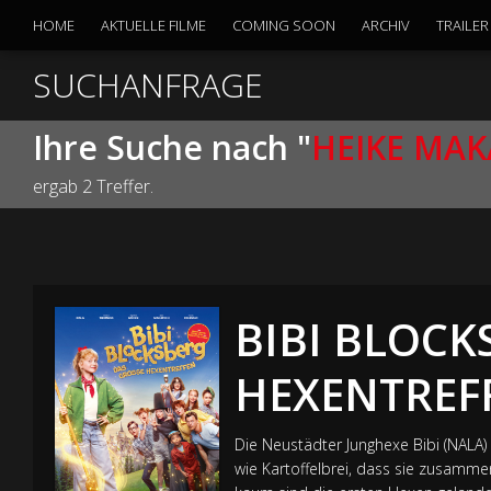
HOME
AKTUELLE FILME
COMING SOON
ARCHIV
TRAILER
SUCHANFRAGE
Ihre Suche nach "
HEIKE MA
ergab 2 Treffer.
BIBI BLOCK
HEXENTREF
Die Neustädter Junghexe Bibi (NALA
wie Kartoffelbrei, dass sie zusammen