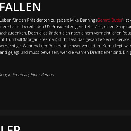
 FALLEN
Leben für den Präsidenten zu geben: Mike Banning (
Gerard Butler
) is
rriere hat er bereits den US-Präsidenten gerettet – Zeit, einen Gang r
nachzudenken. Doch alles ändert sich nach einem vermeintlichen Rout
ent Trumbull (Morgan Freeman) stirbt fast das gesamte Secret Servic
tverdächtige. Während der Präsident schwer verletzt im Koma liegt, wi
and gejagt und muss beweisen, wer die wahren Drahtzieher sind. Ein 
organ Freeman
,
Piper Perabo
LLER