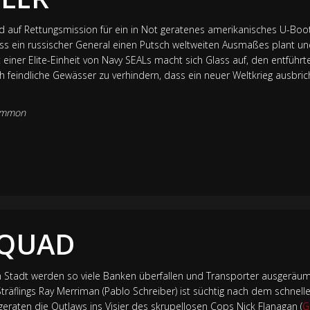
rd auf Rettungsmission für ein in Not geratenes amerikanisches U-Boo
ass ein russischer General einen Putsch weltweiten Ausmaßes plant u
t einer Elite-Einheit von Navy SEALs macht sich Glass auf, den entführ
 feindliche Gewässer zu verhindern, dass ein neuer Weltkrieg ausbrich
mmon
SQUAD
 Stadt werden so viele Banken überfallen und Transporter ausgeräumt
räflings Ray Merriman (Pablo Schreiber) ist süchtig nach dem schnelle
eraten die Outlaws ins Visier des skrupellosen Cops Nick Flanagan (
G