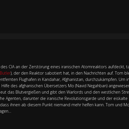
ng des CIA an der Zerstörung eines iranischen Atomreaktors aufdeckt, 
Butler
), der den Reaktor sabotiert hat, in den Nachrichten auf. Tom 
entfernten Flughafen in Kandahar, Afghanistan, durchzukämpfen. Um i
ie Hilfe des afghanischen Übersetzers Mo (Navid Negahban) angewies
eut das Blutvergießen und gibt den Warlords und den westlichen Strei
he Agenten, darunter die iranische Revolutionsgarde und der eiskalte Kill
r, dass ihnen ab diesem Punkt niemand mehr helfen kann. Tom und M
lagen…