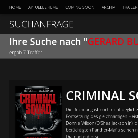
HOME
AKTUELLE FILME
COMING SOON
ARCHIV
TRAILER
SUCHANFRAGE
Ihre Suche nach "
GERARD B
ergab 7 Treffer.
CRIMINAL 
Die Rechnung ist noch nicht begliche
Fortsetzung des gleichnamigen Heist-
Donnie Wilson (O'Shea Jackson Jr.)
berüchtigten Panther-Mafia seinen n
Diamantenbörse.