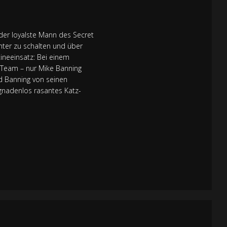
t der loyalste Mann des Secret
unter zu schalten und über
ineeinsatz: Bei einem
e-Team – nur Mike Banning
rd Banning von seinen
gnadenlos rasantes Katz-