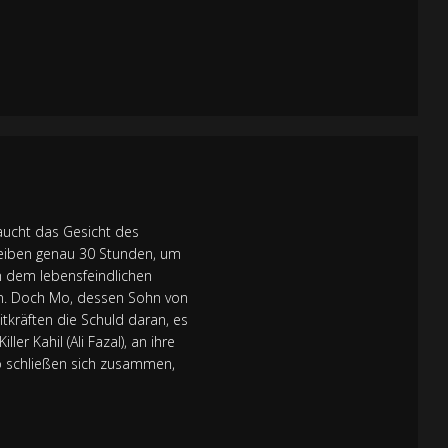
taucht das Gesicht des
bleiben genau 30 Stunden, um
n dem lebensfeindlichen
en. Doch Mo, dessen Sohn von
tkräften die Schuld daran, es
er Kahil (Ali Fazal), an ihre
o schließen sich zusammen,