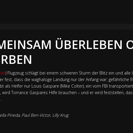
EMEINSAM ÜBERLEBEN 
ERBEN
ler
) Flugzeug schlägt bei einem schweren Sturm der Blitz ein und alle 
t er fest, dass die waghalsige Landung nur der Anfang war: gefährliche
ibt als Helfer nur Louis Gaspare (Mike Colter), ein vom FBI transporti
 wird Torrance Gaspares Hilfe brauchen – und er wird feststellen, das
…
ella Pineda, Paul Ben-Victor, Lilly Krug