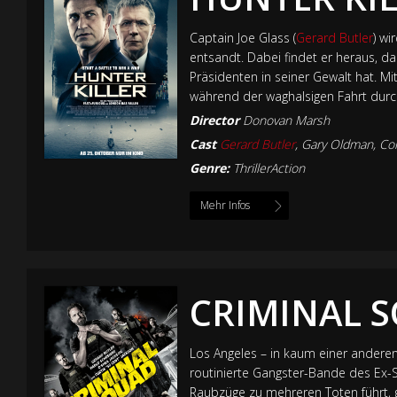
Captain Joe Glass (
Gerard Butler
) wi
entsandt. Dabei findet er heraus, d
Präsidenten in seiner Gewalt hat. Mi
während der waghalsigen Fahrt durch
Director
Donovan Marsh
Cast
Gerard Butler
,
Gary Oldman
,
Co
Genre:
ThrillerAction
Mehr Infos
CRIMINAL 
Los Angeles – in kaum einer anderen
routinierte Gangster-Bande des Ex-St
Raubzüge zu mehreren Toten führt, g