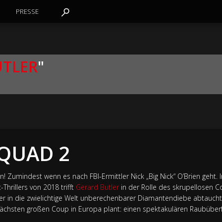
PRESSE
UTLER
"
SQUAD 2
n! Zumindest wenn es nach FBI-Ermittler Nick „Big Nick“ O’Brien geht. 
Thrillers von 2018 trifft
Gerard Butler
in der Rolle des skrupellosen C
, der in die zwielichtige Welt unberechenbarer Diamantendiebe abtau
ächsten großen Coup in Europa plant: einen spektakulären Raubüberfa