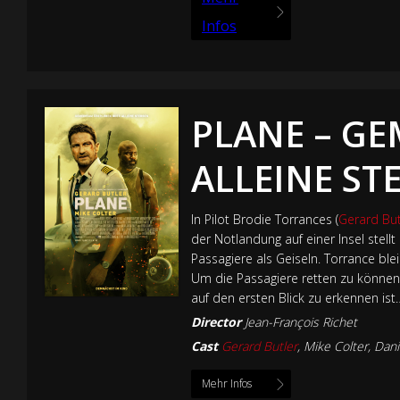
Infos
PLANE – G
ALLEINE ST
In Pilot Brodie Torrances (
Gerard But
der Notlandung auf einer Insel stell
Passagiere als Geiseln. Torrance ble
Um die Passagiere retten zu können,
auf den ersten Blick zu erkennen ist
Director
Jean-François Richet
Cast
Gerard Butler
, Mike Colter, Dani
Mehr Infos