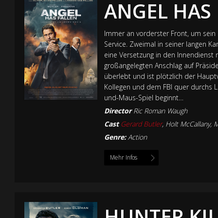
ANGEL HAS
Immer an vorderster Front, um sein 
Service. Zweimal in seiner langen Ka
eine Versetzung in den Innendienst 
großangelegten Anschlag auf Präsid
überlebt und ist plötzlich der Haup
Kollegen und dem FBI quer durchs L
und-Maus-Spiel beginnt…
Director
Ric Roman Waugh
Cast
Gerard Butler
,
Holt McCallany
,
M
Genre:
Action
Mehr Infos
HUNTER KI