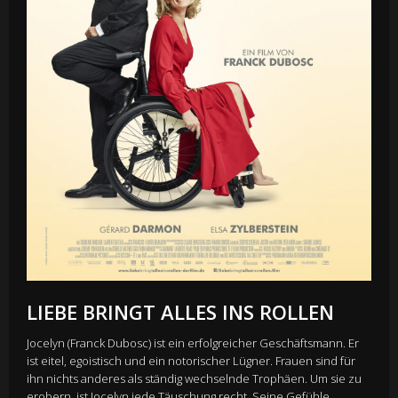
LIEBE BRINGT ALLES INS ROLLEN
Jocelyn (Franck Dubosc) ist ein erfolgreicher Geschäftsmann. Er
ist eitel, egoistisch und ein notorischer Lügner. Frauen sind für
ihn nichts anderes als ständig wechselnde Trophäen. Um sie zu
erobern, ist Jocelyn jede Täuschung recht. Seine Gefühle