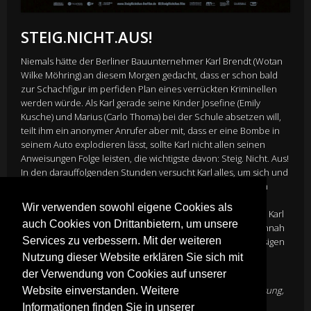
STEIG.NICHT.AUS!
Niemals hätte der Berliner Bauunternehmer Karl Brendt (Wotan
Wilke Möhring) an diesem Morgen gedacht, dass er schon bald
zur Schachfigur im perfiden Plan eines verrückten Kriminellen
werden würde. Als Karl gerade seine Kinder Josefine (Emily
Kusche) und Marius (Carlo Thoma) bei der Schule absetzen will,
teilt ihm ein anonymer Anrufer aber mit, dass er eine Bombe in
seinem Auto explodieren lässt, sollte Karl nicht allen seinen
Anweisungen Folge leisten, die wichtigste davon: Steig. Nicht. Aus!
In den darauffolgenden Stunden versucht Karl alles, um sich und
seine Kinder zu retten. Dabei muss er für den Unbekannten
größere Summen Geld heranschaffen, während seine Frau
Wir verwenden sowohl eigene Cookies als
Simone (Christiane Paul) die Polizei alarmiert, weil sie denkt, Karl
auch Cookies von Drittanbietern, um unsere
hätte die Kinder entführt. Auch Sprengstoffexpertin Pia (Hannah
Services zu verbessern. Mit der weiteren
Herzsprung), die schon bald den Grund hinter Karls waghalsigen
Aktionen erahnt, gehört zum Team.
Nutzung dieser Website erklären Sie sich mit
Director
Christian Alvart
der Verwendung von Cookies auf unserer
Cast
Wotan Wilke Möhring
,
Christiane Paul
,
Hannah Herzsprung
,
Website einverstanden. Weitere
Fahri Yardim
Informationen finden Sie in unserer