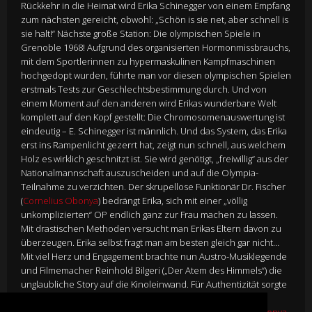
Rückkehr in die Heimat wird Erika Schinegger von einem Empfang
zum nächsten gereicht, obwohl: „Schön is sie net, aber schnell is
sie halt!“ Nächste große Station: Die olympischen Spiele in
Grenoble 1968! Aufgrund des organisierten Hormonmissbrauchs,
mit dem Sportlerinnen zu hypermaskulinen Kampfmaschinen
hochgedopt wurden, führte man vor diesen olympischen Spielen
erstmals Tests zur Geschlechtsbestimmung durch. Und von
einem Moment auf den anderen wird Erikas wunderbare Welt
komplett auf den Kopf gestellt: Die Chromosomenauswertung ist
eindeutig – E. Schinegger ist männlich. Und das System, das Erika
erst ins Rampenlicht gezerrt hat, zeigt nun schnell, aus welchem
Holz es wirklich geschnitzt ist. Sie wird genötigt, „freiwillig“ aus der
Nationalmannschaft auszuscheiden und auf die Olympia-
Teilnahme zu verzichten. Der skrupellose Funktionär Dr. Fischer
(
Cornelius Obonya
) bedrängt Erika, sich mit einer „völlig
unkomplizierten“ OP endlich ganz zur Frau machen zu lassen.
Mit drastischen Methoden versucht man Erikas Eltern davon zu
überzeugen. Erika selbst fragt man am besten gleich gar nicht…
Mit viel Herz und Engagement brachte nun Austro-Musiklegende
und Filmemacher Reinhold Bilgeri („Der Atem des Himmels“) die
unglaubliche Story auf die Kinoleinwand. Für Authentizität sorgte
Erik Schinegger mit beratender Begleitung, den filmischen
Anspruch garantieren Charakterdarsteller wie
Cornelius Obonya
,