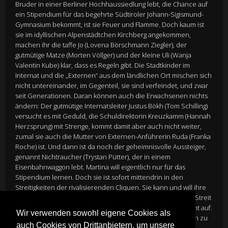
Bruder in einer Berliner Hochhaussiedlung lebt, die Chance auf
ein Stipendium für das begehrte Südtiroler Johann-Sigismund-
Gymnasium bekommt, ist sie Feuer und Flamme. Doch kaum ist
sie im idyllischen Alpenstädtchen Kirchberg angekommen,
machen ihr die taffe Jo (Lovena Börschmann Ziegler), der
gutmütige Matze (Morten Völlger) und der kleine Uli (Wanja
Valentin Kube) klar, dass es Regeln gibt. Die Stadtkinder im
Internat und die „Externen“ aus dem ländlichen Ort mischen sich
nicht untereinander, im Gegenteil, sie sind verfeindet, und zwar
seit Generationen. Daran können auch die Erwachsenen nichts
ändern: Der gutmütige Internatsleiter Justus Bökh (Tom Schilling)
versucht es mit Geduld, die Schuldirektorin Kreuzkamm (Hannah
Herzsprung) mit Strenge, kommt damit aber auch nicht weiter,
zumal sie auch die Mutter von Externen-Anführerin Ruda (Franka
Roche) ist. Und dann ist da noch der geheimnisvolle Aussteiger,
genannt Nichtraucher (Trystan Pütter), der in einem
Eisenbahnwaggon lebt. Martina will eigentlich nur für das
Stipendium lernen. Doch sie ist sofort mittendrin in den
Streitigkeiten der rivalisierenden Cliquen. Sie kann und will ihre
neuen Freunde nicht im Stich lassen. Der Plan, den ewigen Streit
mit einem gemeinsamen Theaterstück beizulegen, geht nicht auf.
Wir verwenden sowohl eigene Cookies als
Der Graben zwischen den Internen und Externen ist einfach zu
auch Cookies von Drittanbietern, um unsere
tief. Erst ein dramatisches Ereignis verändert alles…