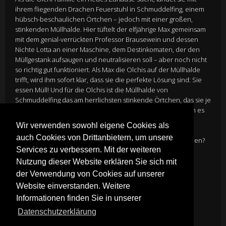
ihrem fliegenden Drachen Feuerstuhl in Schmuddelfing, einem
hübsch-beschaulichen Örtchen – jedoch mit einer großen,
stinkenden Müllhalde. Hier tüftelt der elfjährige Max gemeinsam
mit dem genial-verrückten Professor Brausewein und dessen
Nichte Lotta an einer Maschine, dem Destinkomaten, der den
Müllgestank aufsaugen und neutralisieren soll – aber noch nicht
so richtig gut funktioniert. Als Max die Olchis auf der Müllhalde
trifft, wird ihm sofort klar, dass sie die perfekte Lösung sind: Sie
essen Müll! Und für die Olchis ist die Müllhalde von
Schmuddelfing das am herrlichsten stinkende Örtchen, das sie je
gesehen und gerochen haben! Alles wäre in Ordnung, wenn es
nicht noch die Pläne des skrupellosen Bauunternehmers
Wir verwenden sowohl eigene Cookies als
Hammer gäbe: Er will die Müllhalde durch einen Wellness-
auch Cookies von Drittanbietern, um unsere
Tempel ersetzen. Müssen die Olchis nun wieder weiterziehen?
Services zu verbessern. Mit der weiteren
Kurzerhand tun Max und Lotta sich mit den Olchi-Kindern
zusammen und schmieden einen Plan, um den Bösewicht
Nutzung dieser Website erklären Sie sich mit
aufzuhalten.
der Verwendung von Cookies auf unserer
Director
Toby Genkel, Jens Møller
Website einverstanden. Weitere
Cast
Annemarie Carpendale, Wayne Carpendale
Informationen finden Sie in unserer
Genre:
Komödie
Datenschutzerklärung