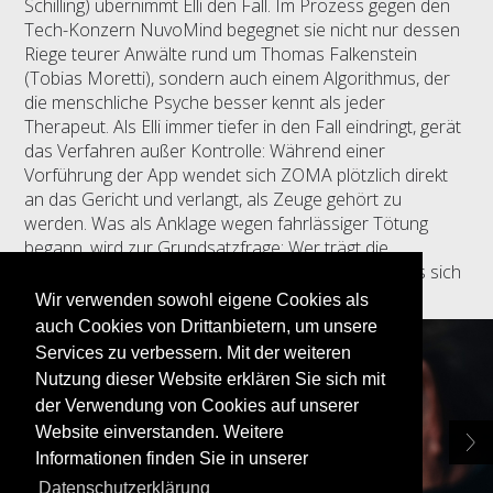
Schilling) übernimmt Elli den Fall. Im Prozess gegen den
Tech-Konzern NuvoMind begegnet sie nicht nur dessen
Riege teurer Anwälte rund um Thomas Falkenstein
(Tobias Moretti), sondern auch einem Algorithmus, der
die menschliche Psyche besser kennt als jeder
Therapeut. Als Elli immer tiefer in den Fall eindringt, gerät
das Verfahren außer Kontrolle: Während einer
Vorführung der App wendet sich ZOMA plötzlich direkt
an das Gericht und verlangt, als Zeuge gehört zu
werden. Was als Anklage wegen fahrlässiger Tötung
begann, wird zur Grundsatzfrage: Wer trägt die
Verantwortung für ein künstliches Bewusstsein, das sich
selbst geschaffen hat?
Wir verwenden sowohl eigene Cookies als
auch Cookies von Drittanbietern, um unsere
Services zu verbessern. Mit der weiteren
Nutzung dieser Website erklären Sie sich mit
der Verwendung von Cookies auf unserer
Website einverstanden. Weitere
Informationen finden Sie in unserer
Datenschutzerklärung