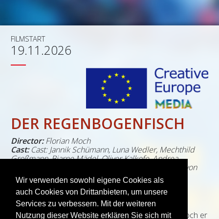
FILMSTART
19.11.2026
DER REGENBOGENFISCH
Director:
Florian Moch
Cast:
Cast: Jannik Schümann, Luna Wedler, Mechthild
Großmann, Bjarne Mädel, Oliver Kalkofe, Andrea
Sawatzki, Bela B Felsenheimer, Patrick Bach, Hella von
Sinnen, Tom Böttcher , Tobias Krell
Wir verwenden sowohl eigene Cookies als
Genre:
Family Entertainment
auch Cookies von Drittanbietern, um unsere
Der Regenbogenfisch ist mit seinen schillernden
Services zu verbessern. Mit der weiteren
Schuppen der schönste Fisch im ganzen Ozean. Doch er
Nutzung dieser Website erklären Sie sich mit