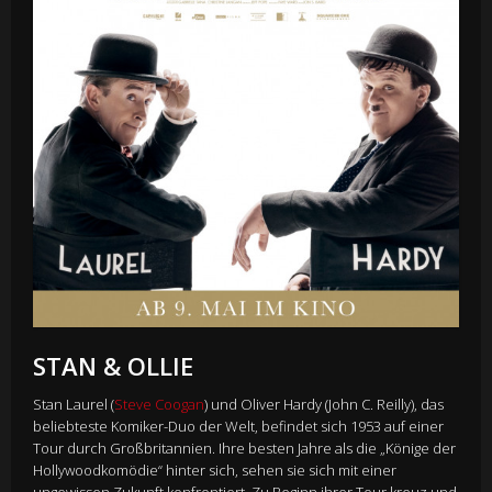
STAN & OLLIE
Stan Laurel (
Steve Coogan
) und Oliver Hardy (John C. Reilly), das
beliebteste Komiker-Duo der Welt, befindet sich 1953 auf einer
Tour durch Großbritannien. Ihre besten Jahre als die „Könige der
Hollywoodkomödie“ hinter sich, sehen sie sich mit einer
ungewissen Zukunft konfrontiert. Zu Beginn ihrer Tour kreuz und